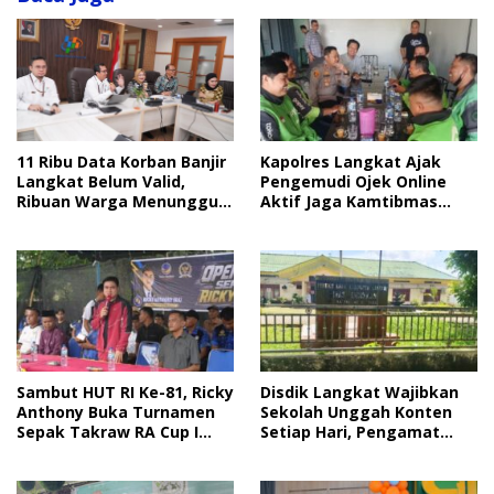
Kapolres Langkat Ajak
11 Ribu Data Korban Banjir
Pengemudi Ojek Online
Langkat Belum Valid,
Aktif Jaga Kamtibmas
Ribuan Warga Menunggu
Jelang HUT RI
Bantuan
Sambut HUT RI Ke-81, Ricky
Disdik Langkat Wajibkan
Anthony Buka Turnamen
Sekolah Unggah Konten
Sepak Takraw RA Cup I
Setiap Hari, Pengamat
2026
Soroti Perlindungan Data
Anak