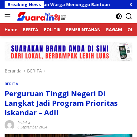
Langsung
alid, Ribuan Warga Menunggu Bantuan
Breaking News
Kapolres Langk
ke
konten
Home
BERITA
POLITIK
PEMERINTAHAN
RAGAM
OLA
Beranda
BERITA
BERITA
Perguruan Tinggi Negeri Di
Langkat Jadi Program Prioritas
Iskandar – Adli
Redaksi
6 September 2024