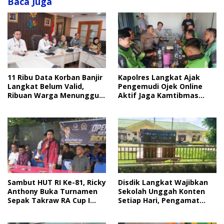
Baca Juga
Kapolres Langkat Ajak
11 Ribu Data Korban Banjir
Pengemudi Ojek Online
Langkat Belum Valid,
Aktif Jaga Kamtibmas
Ribuan Warga Menunggu
Jelang HUT RI
Bantuan
Sambut HUT RI Ke-81, Ricky
Disdik Langkat Wajibkan
Anthony Buka Turnamen
Sekolah Unggah Konten
Sepak Takraw RA Cup I
Setiap Hari, Pengamat
2026
Soroti Perlindungan Data
Anak