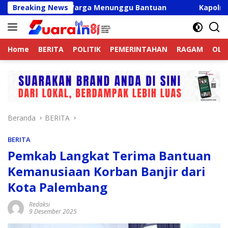
Langsung
, Ribuan Warga Menunggu Bantuan
Breaking News
Kapolres Langkat Aj
ke
konten
Home
BERITA
POLITIK
PEMERINTAHAN
RAGAM
OLA
Beranda
BERITA
BERITA
Pemkab Langkat Terima Bantuan
Kemanusiaan Korban Banjir dari
Kota Palembang
Redaksi
9 Desember 2025