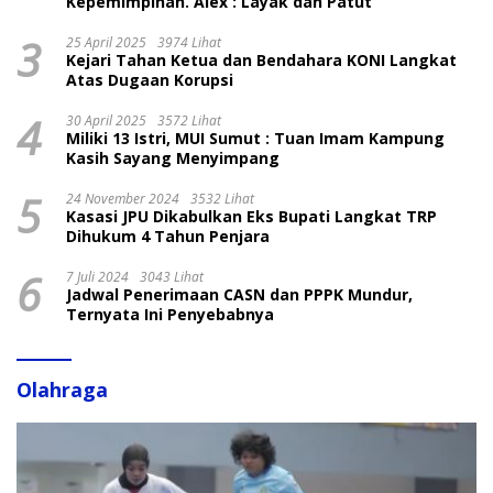
Kepemimpinan. Alex : Layak dan Patut
3
25 April 2025
3974 Lihat
Kejari Tahan Ketua dan Bendahara KONI Langkat
Atas Dugaan Korupsi
4
30 April 2025
3572 Lihat
Miliki 13 Istri, MUI Sumut : Tuan Imam Kampung
Kasih Sayang Menyimpang
5
24 November 2024
3532 Lihat
Kasasi JPU Dikabulkan Eks Bupati Langkat TRP
Dihukum 4 Tahun Penjara
6
7 Juli 2024
3043 Lihat
Jadwal Penerimaan CASN dan PPPK Mundur,
Ternyata Ini Penyebabnya
Olahraga