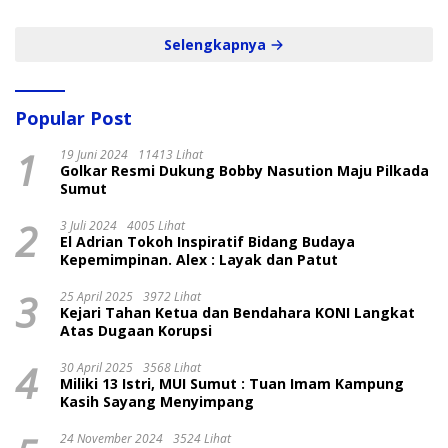
Selengkapnya
Popular Post
1
19 Juni 2024
11413 Lihat
Golkar Resmi Dukung Bobby Nasution Maju Pilkada
Sumut
2
3 Juli 2024
4005 Lihat
El Adrian Tokoh Inspiratif Bidang Budaya
Kepemimpinan. Alex : Layak dan Patut
3
25 April 2025
3972 Lihat
Kejari Tahan Ketua dan Bendahara KONI Langkat
Atas Dugaan Korupsi
4
30 April 2025
3568 Lihat
Miliki 13 Istri, MUI Sumut : Tuan Imam Kampung
Kasih Sayang Menyimpang
24 November 2024
3524 Lihat