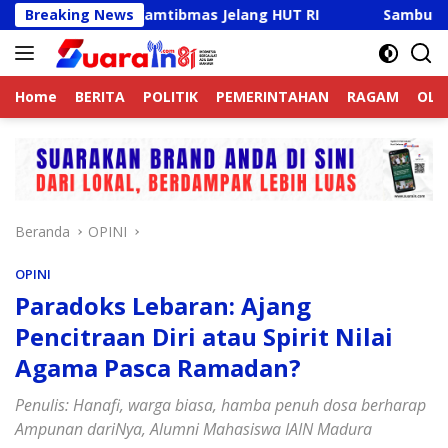
Langsung
 Jaga Kamtibmas Jelang HUT RI
Breaking News
Sambut HUT RI Ke-81,
ke
konten
Home
BERITA
POLITIK
PEMERINTAHAN
RAGAM
OLA
Beranda
OPINI
OPINI
Paradoks Lebaran: Ajang
Pencitraan Diri atau Spirit Nilai
Agama Pasca Ramadan?
Penulis: Hanafi, warga biasa, hamba penuh dosa berharap
Ampunan dariNya, Alumni Mahasiswa IAIN Madura