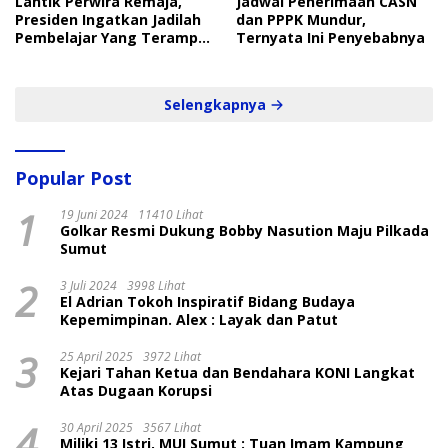
Lantik Perwira Remaja,
Jadwal Penerimaan CASN
Presiden Ingatkan Jadilah
dan PPPK Mundur,
Pembelajar Yang Terampil
Ternyata Ini Penyebabnya
dan Cepat
Selengkapnya
Popular Post
1
19 Juni 2024
11410 Lihat
Golkar Resmi Dukung Bobby Nasution Maju Pilkada
Sumut
2
3 Juli 2024
3998 Lihat
El Adrian Tokoh Inspiratif Bidang Budaya
Kepemimpinan. Alex : Layak dan Patut
3
25 April 2025
3972 Lihat
Kejari Tahan Ketua dan Bendahara KONI Langkat
Atas Dugaan Korupsi
4
30 April 2025
3567 Lihat
Miliki 13 Istri, MUI Sumut : Tuan Imam Kampung