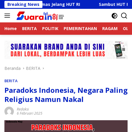
Langsung
tibmas Jelang HUT RI
Breaking News
Sambut HUT RI Ke-81, Ricky Ant
ke
konten
Home
BERITA
POLITIK
PEMERINTAHAN
RAGAM
OLA
Beranda
BERITA
BERITA
Paradoks Indonesia, Negara Paling
Religius Namun Nakal
Redaksi
6 Februari 2025