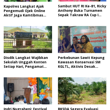
Sambut HUT RI Ke-81, Ricky
Kapolres Langkat Ajak
Anthony Buka Turnamen
Pengemudi Ojek Online
Sepak Takraw RA Cup I
Aktif Jaga Kamtibmas
2026
Jelang HUT RI
Disdik Langkat Wajibkan
Perkebunan Sawit Kepung
Sekolah Unggah Konten
Kawasan Konservasi SM
Setiap Hari, Pengamat
KGLTL, Aktivis Desak
Soroti Perlindungan Data
Penindakan
Anak
Indri Nugraheni: Festival
BKSDA Segera Evaluasi