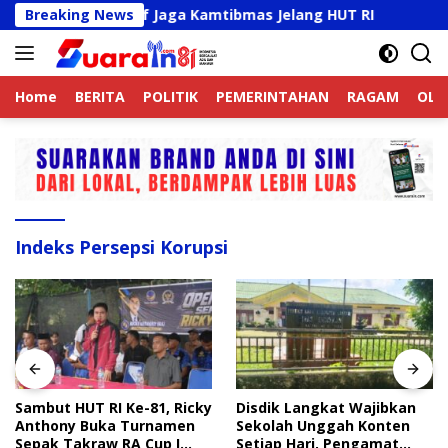
Langsung
Online Aktif Jaga Kamtibmas Jelang HUT RI
Breaking News
Sambut H
ke
konten
Home
BERITA
POLITIK
PEMERINTAHAN
RAGAM
OLA
Indeks Persepsi Korupsi
Sambut HUT RI Ke-81, Ricky
Disdik Langkat Wajibkan
Anthony Buka Turnamen
Sekolah Unggah Konten
Sepak Takraw RA Cup I
Setiap Hari, Pengamat