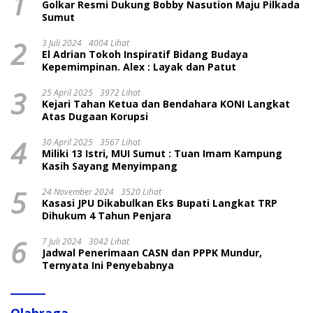
1
Golkar Resmi Dukung Bobby Nasution Maju Pilkada
Sumut
2
3 Juli 2024
4004 Lihat
El Adrian Tokoh Inspiratif Bidang Budaya
Kepemimpinan. Alex : Layak dan Patut
3
25 April 2025
3972 Lihat
Kejari Tahan Ketua dan Bendahara KONI Langkat
Atas Dugaan Korupsi
4
30 April 2025
3567 Lihat
Miliki 13 Istri, MUI Sumut : Tuan Imam Kampung
Kasih Sayang Menyimpang
5
24 November 2024
3520 Lihat
Kasasi JPU Dikabulkan Eks Bupati Langkat TRP
Dihukum 4 Tahun Penjara
6
7 Juli 2024
3042 Lihat
Jadwal Penerimaan CASN dan PPPK Mundur,
Ternyata Ini Penyebabnya