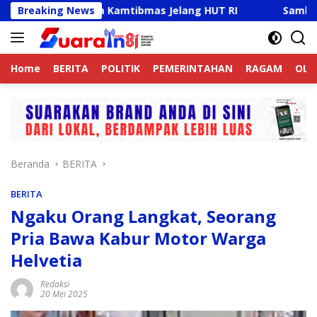
Langsung
tif Jaga Kamtibmas Jelang HUT RI
Breaking News
Sambut HUT RI Ke-8
ke
konten
Home
BERITA
POLITIK
PEMERINTAHAN
RAGAM
OLA
Beranda
BERITA
BERITA
Ngaku Orang Langkat, Seorang
Pria Bawa Kabur Motor Warga
Helvetia
Redaksi
20 Mei 2025