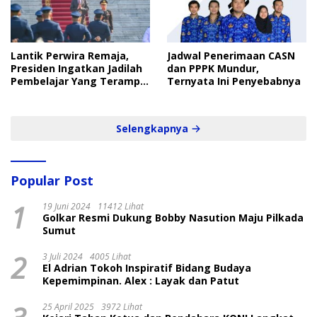
Lantik Perwira Remaja,
Jadwal Penerimaan CASN
Presiden Ingatkan Jadilah
dan PPPK Mundur,
Pembelajar Yang Terampil
Ternyata Ini Penyebabnya
dan Cepat
Selengkapnya
Popular Post
1
19 Juni 2024
11412 Lihat
Golkar Resmi Dukung Bobby Nasution Maju Pilkada
Sumut
2
3 Juli 2024
4005 Lihat
El Adrian Tokoh Inspiratif Bidang Budaya
Kepemimpinan. Alex : Layak dan Patut
25 April 2025
3972 Lihat