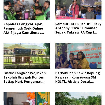
Sambut HUT RI Ke-81, Ricky
Kapolres Langkat Ajak
Anthony Buka Turnamen
Pengemudi Ojek Online
Sepak Takraw RA Cup I
Aktif Jaga Kamtibmas
2026
Jelang HUT RI
Disdik Langkat Wajibkan
Perkebunan Sawit Kepung
Sekolah Unggah Konten
Kawasan Konservasi SM
Setiap Hari, Pengamat
KGLTL, Aktivis Desak
Soroti Perlindungan Data
Penindakan
Anak