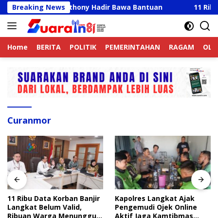
Langsung
r, Ricky Anthony Hadir Bawa Bantuan
Breaking News
11 Ribu Data K
ke
konten
Home
BERITA
POLITIK
PEMERINTAHAN
RAGAM
OLA
Curanmor
11 Ribu Data Korban Banjir
Kapolres Langkat Ajak
Langkat Belum Valid,
Pengemudi Ojek Online
Ribuan Warga Menunggu
Aktif Jaga Kamtibmas