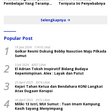
Pembelajar Yang Terampil
Ternyata Ini Penyebabnya
dan Cepat
Selengkapnya
Popular Post
1
19 Juni 2024
11416 Lihat
Golkar Resmi Dukung Bobby Nasution Maju Pilkada
Sumut
2
3 Juli 2024
4007 Lihat
El Adrian Tokoh Inspiratif Bidang Budaya
Kepemimpinan. Alex : Layak dan Patut
3
25 April 2025
3974 Lihat
Kejari Tahan Ketua dan Bendahara KONI Langkat
Atas Dugaan Korupsi
4
30 April 2025
3572 Lihat
Miliki 13 Istri, MUI Sumut : Tuan Imam Kampung
Kasih Sayang Menyimpang