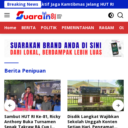
Langsung
Ojek Online Aktif Jaga Kamtibmas Jelang HUT RI
Breaking News
Samb
ke
konten
Home
BERITA
POLITIK
PEMERINTAHAN
RAGAM
OLA
Berita Penipuan
Sambut HUT RI Ke-81, Ricky
Disdik Langkat Wajibkan
Anthony Buka Turnamen
Sekolah Unggah Konten
Sepak Takraw RA Cup I
Setiap Hari, Pengamat