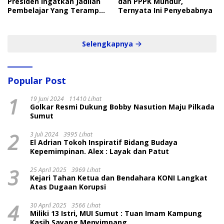
Presiden Ingatkan Jadilah
dan PPPK Mundur,
Pembelajar Yang Terampil
Ternyata Ini Penyebabnya
dan Cepat
Selengkapnya
Popular Post
1
19 Juni 2024
11410 Lihat
Golkar Resmi Dukung Bobby Nasution Maju Pilkada
Sumut
2
3 Juli 2024
3995 Lihat
El Adrian Tokoh Inspiratif Bidang Budaya
Kepemimpinan. Alex : Layak dan Patut
3
25 April 2025
3969 Lihat
Kejari Tahan Ketua dan Bendahara KONI Langkat
Atas Dugaan Korupsi
4
30 April 2025
3566 Lihat
Miliki 13 Istri, MUI Sumut : Tuan Imam Kampung
Kasih Sayang Menyimpang