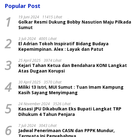
Popular Post
1
19 Juni 2024
11415 Lihat
Golkar Resmi Dukung Bobby Nasution Maju Pilkada
Sumut
2
3 Juli 2024
4005 Lihat
El Adrian Tokoh Inspiratif Bidang Budaya
Kepemimpinan. Alex : Layak dan Patut
3
25 April 2025
3974 Lihat
Kejari Tahan Ketua dan Bendahara KONI Langkat
Atas Dugaan Korupsi
4
30 April 2025
3570 Lihat
Miliki 13 Istri, MUI Sumut : Tuan Imam Kampung
Kasih Sayang Menyimpang
5
24 November 2024
3526 Lihat
Kasasi JPU Dikabulkan Eks Bupati Langkat TRP
Dihukum 4 Tahun Penjara
6
7 Juli 2024
3043 Lihat
Jadwal Penerimaan CASN dan PPPK Mundur,
Ternyata Ini Penyebabnya