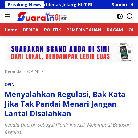
Langsung
a Kamtibmas Jelang HUT RI
Breaking News
Sambut HUT RI Ke-81, Rick
ke
konten
Home
BERITA
POLITIK
PEMERINTAHAN
RAGAM
OLA
Beranda
OPINI
OPINI
Menyalahkan Regulasi, Bak Kata
Jika Tak Pandai Menari Jangan
Lantai Disalahkan
Kepala Daerah sebagai Pionir Inovasi: Melampaui Batasan
Regulasi