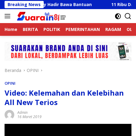
Langsung
cky Anthony Hadir Bawa Bantuan
Breaking News
11 Ribu Data Korban
ke
konten
Home
BERITA
POLITIK
PEMERINTAHAN
RAGAM
OLA
Beranda
OPINI
OPINI
Video: Kelemahan dan Kelebihan
All New Terios
Admin
16 Maret 2019