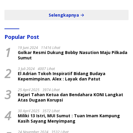
dan Cepat
Selengkapnya
Popular Post
1
19 Juni 2024
11416 Lihat
Golkar Resmi Dukung Bobby Nasution Maju Pilkada
Sumut
2
3 Juli 2024
4007 Lihat
El Adrian Tokoh Inspiratif Bidang Budaya
Kepemimpinan. Alex : Layak dan Patut
3
25 April 2025
3974 Lihat
Kejari Tahan Ketua dan Bendahara KONI Langkat
Atas Dugaan Korupsi
4
30 April 2025
3572 Lihat
Miliki 13 Istri, MUI Sumut : Tuan Imam Kampung
Kasih Sayang Menyimpang
24 November 2024
3532 Lihat