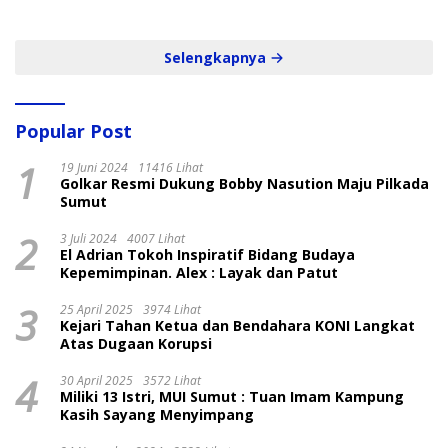
dan Cepat
Selengkapnya
Popular Post
1
19 Juni 2024
11416 Lihat
Golkar Resmi Dukung Bobby Nasution Maju Pilkada
Sumut
2
3 Juli 2024
4007 Lihat
El Adrian Tokoh Inspiratif Bidang Budaya
Kepemimpinan. Alex : Layak dan Patut
3
25 April 2025
3974 Lihat
Kejari Tahan Ketua dan Bendahara KONI Langkat
Atas Dugaan Korupsi
4
30 April 2025
3572 Lihat
Miliki 13 Istri, MUI Sumut : Tuan Imam Kampung
Kasih Sayang Menyimpang