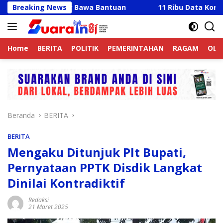
Langsung
y Hadir Bawa Bantuan
Breaking News
11 Ribu Data Korban Banjir La
ke
konten
Home
BERITA
POLITIK
PEMERINTAHAN
RAGAM
OLA
Beranda
BERITA
BERITA
Mengaku Ditunjuk Plt Bupati,
Pernyataan PPTK Disdik Langkat
Dinilai Kontradiktif
Redaksi
21 Maret 2025