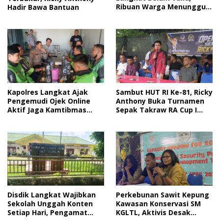
Ribuan Warga Menunggu
Hadir Bawa Bantuan
Bantuan
Kapolres Langkat Ajak
Sambut HUT RI Ke-81, Ricky
Pengemudi Ojek Online
Anthony Buka Turnamen
Aktif Jaga Kamtibmas
Sepak Takraw RA Cup I
Jelang HUT RI
2026
Disdik Langkat Wajibkan
Perkebunan Sawit Kepung
Sekolah Unggah Konten
Kawasan Konservasi SM
Setiap Hari, Pengamat
KGLTL, Aktivis Desak