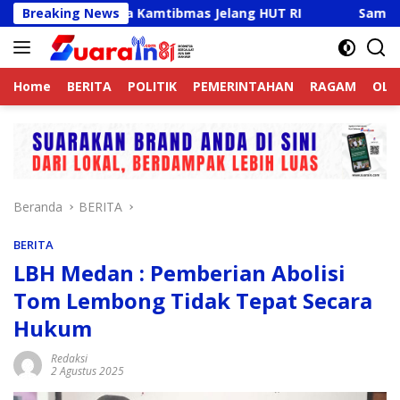
Langsung
ktif Jaga Kamtibmas Jelang HUT RI
Breaking News
Sambut HUT RI Ke-
ke
konten
Home
BERITA
POLITIK
PEMERINTAHAN
RAGAM
OLA
Beranda
BERITA
BERITA
LBH Medan : Pemberian Abolisi
Tom Lembong Tidak Tepat Secara
Hukum
Redaksi
2 Agustus 2025