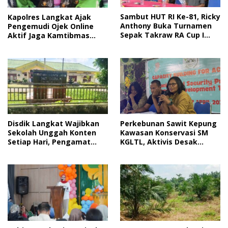
Sambut HUT RI Ke-81, Ricky
Kapolres Langkat Ajak
Anthony Buka Turnamen
Pengemudi Ojek Online
Sepak Takraw RA Cup I
Aktif Jaga Kamtibmas
2026
Jelang HUT RI
Disdik Langkat Wajibkan
Perkebunan Sawit Kepung
Sekolah Unggah Konten
Kawasan Konservasi SM
Setiap Hari, Pengamat
KGLTL, Aktivis Desak
Soroti Perlindungan Data
Penindakan
Anak