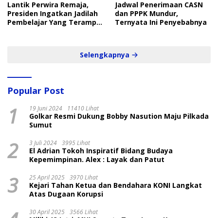
Lantik Perwira Remaja,
Jadwal Penerimaan CASN
Presiden Ingatkan Jadilah
dan PPPK Mundur,
Pembelajar Yang Terampil
Ternyata Ini Penyebabnya
dan Cepat
Selengkapnya
Popular Post
1
19 Juni 2024
11410 Lihat
Golkar Resmi Dukung Bobby Nasution Maju Pilkada
Sumut
2
3 Juli 2024
3995 Lihat
El Adrian Tokoh Inspiratif Bidang Budaya
Kepemimpinan. Alex : Layak dan Patut
3
25 April 2025
3970 Lihat
Kejari Tahan Ketua dan Bendahara KONI Langkat
Atas Dugaan Korupsi
30 April 2025
3566 Lihat