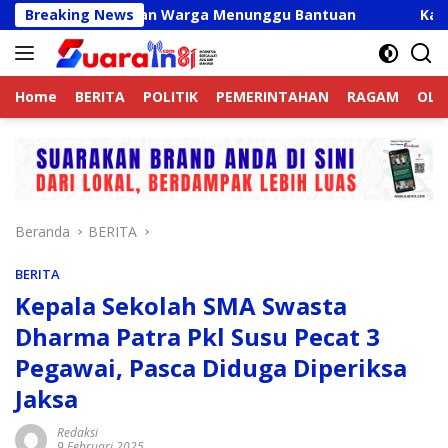
Langsung
Valid, Ribuan Warga Menunggu Bantuan
Breaking News
Kapolres Langk
ke
konten
Home
BERITA
POLITIK
PEMERINTAHAN
RAGAM
OLA
Beranda
BERITA
BERITA
Kepala Sekolah SMA Swasta
Dharma Patra Pkl Susu Pecat 3
Pegawai, Pasca Diduga Diperiksa
Jaksa
Redaksi
9 Februari 2025