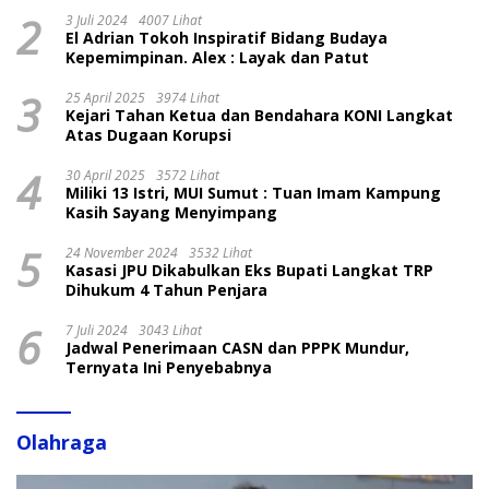
2
3 Juli 2024
4007 Lihat
El Adrian Tokoh Inspiratif Bidang Budaya
Kepemimpinan. Alex : Layak dan Patut
3
25 April 2025
3974 Lihat
Kejari Tahan Ketua dan Bendahara KONI Langkat
Atas Dugaan Korupsi
4
30 April 2025
3572 Lihat
Miliki 13 Istri, MUI Sumut : Tuan Imam Kampung
Kasih Sayang Menyimpang
5
24 November 2024
3532 Lihat
Kasasi JPU Dikabulkan Eks Bupati Langkat TRP
Dihukum 4 Tahun Penjara
6
7 Juli 2024
3043 Lihat
Jadwal Penerimaan CASN dan PPPK Mundur,
Ternyata Ini Penyebabnya
Olahraga