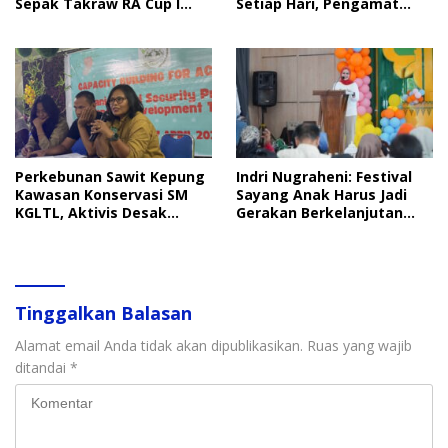
Sepak Takraw RA Cup I
Setiap Hari, Pengamat
2026
Soroti Perlindungan Data
Anak
Perkebunan Sawit Kepung
Indri Nugraheni: Festival
Kawasan Konservasi SM
Sayang Anak Harus Jadi
KGLTL, Aktivis Desak
Gerakan Berkelanjutan
Penindakan
Perlindungan Anak
Tinggalkan Balasan
Alamat email Anda tidak akan dipublikasikan.
Ruas yang wajib
ditandai
*