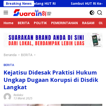
Langsung
as Jelang HUT RI
Breaking News
Sambut HUT RI Ke-81, Ricky Anthon
ke
konten
Home
BERITA
POLITIK
PEMERINTAHAN
RAGAM
OLA
Beranda
BERITA
BERITA
Kejatisu Didesak Praktisi Hukum
Ungkap Dugaan Korupsi di Disdik
Langkat
Redaksi
13 Maret 2025