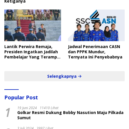
Ketiganya
Lantik Perwira Remaja,
Jadwal Penerimaan CASN
Presiden Ingatkan Jadilah
dan PPPK Mundur,
Pembelajar Yang Terampil
Ternyata Ini Penyebabnya
dan Cepat
Selengkapnya
Popular Post
1
19 Juni 2024
11410 Lihat
Golkar Resmi Dukung Bobby Nasution Maju Pilkada
Sumut
3 Juli 2024
3997 Lihat