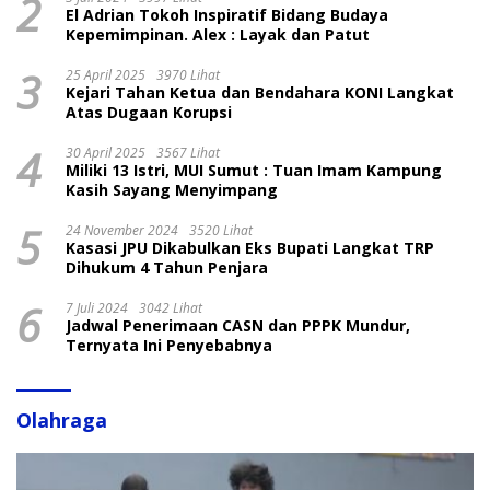
2
El Adrian Tokoh Inspiratif Bidang Budaya
Kepemimpinan. Alex : Layak dan Patut
3
25 April 2025
3970 Lihat
Kejari Tahan Ketua dan Bendahara KONI Langkat
Atas Dugaan Korupsi
4
30 April 2025
3567 Lihat
Miliki 13 Istri, MUI Sumut : Tuan Imam Kampung
Kasih Sayang Menyimpang
5
24 November 2024
3520 Lihat
Kasasi JPU Dikabulkan Eks Bupati Langkat TRP
Dihukum 4 Tahun Penjara
6
7 Juli 2024
3042 Lihat
Jadwal Penerimaan CASN dan PPPK Mundur,
Ternyata Ini Penyebabnya
Olahraga