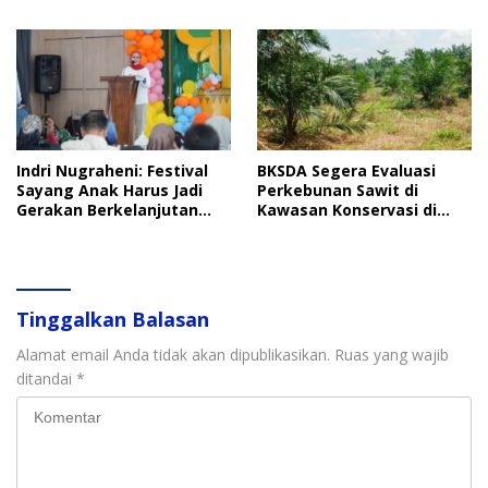
Soroti Perlindungan Data
Penindakan
Anak
Indri Nugraheni: Festival
BKSDA Segera Evaluasi
Sayang Anak Harus Jadi
Perkebunan Sawit di
Gerakan Berkelanjutan
Kawasan Konservasi di
Perlindungan Anak
Langkat
Tinggalkan Balasan
Alamat email Anda tidak akan dipublikasikan.
Ruas yang wajib
ditandai
*