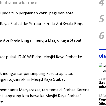
4
lan di Kantor Dishub Langkat
 pada trip perjalanan yakni pagi dan sore.
5
 Raya, Stabat, ke Stasiun Kereta Api Kwala Bingai
6
a Api Kwala Bingai menuju Masjid Raya Stabat
Ol
kat pukul 17.40 WIB dari Masjid Raya Stabat ke
ak mengantar penumpang kereta api atau
gan tujuan akhir Mesjid Raya Stabat.
9 Sep
Gaga
Jaba
t membantu Masyarakat, terutama di Stabat. Karena
i, langsung kita bawa ke Masjid Raya Stabat,”
19 Ju
Pen
re.
Dibu