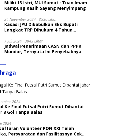
Miliki 13 Istri, MUI Sumut : Tuan Imam
Kampung Kasih Sayang Menyimpang
24 November 2024
3530 Lihat
Kasasi JPU Dikabulkan Eks Bupati
Langkat TRP Dihukum 4 Tahun
Penjara
7 Juli 2024
3043 Lihat
Jadwal Penerimaan CASN dan PPPK
Mundur, Ternyata Ini Penyebabnya
ahraga
tember 2024
l Ke Final Futsal Putri Sumut Dibantai
r 8 Gol Tanpa Balas
ni 2024
daftaran Volunteer PON XXI Telah
ka, Persyaratan dan Fasilitasnya Cek