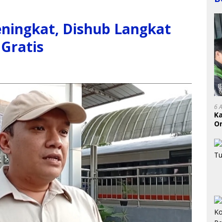
ningkat, Dishub Langkat
Gratis
6 
K
On
RI