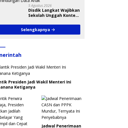
5 Agustus 2026
Disdik Langkat Wajibkan
Sekolah Unggah Konten
Setiap Hari, Pengamat
Soroti Perlindungan
Selengkapnya
Data Anak
merintah
ntik Presiden Jadi Wakil Menteri Ini
canana Ketiganya
Jadwal Penerimaan