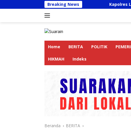
Langsung
Breaking News
Kapolres Langkat Ajak Pengemudi O
ke
konten
Home
BERITA
POLITIK
PEMER
HIKMAH
Indeks
Beranda
BERITA