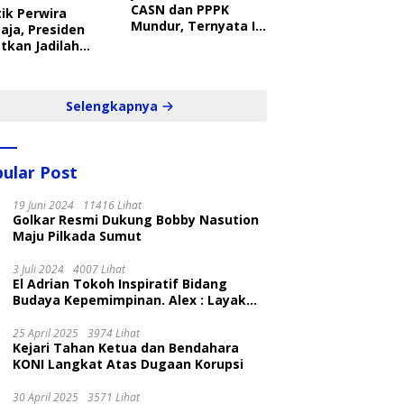
CASN dan PPPK
ik Perwira
Mundur, Ternyata Ini
aja, Presiden
Penyebabnya
tkan Jadilah
belajar Yang
ampil dan Cepat
Selengkapnya
ular Post
19 Juni 2024
11416 Lihat
Golkar Resmi Dukung Bobby Nasution
Maju Pilkada Sumut
3 Juli 2024
4007 Lihat
El Adrian Tokoh Inspiratif Bidang
Budaya Kepemimpinan. Alex : Layak
dan Patut
25 April 2025
3974 Lihat
Kejari Tahan Ketua dan Bendahara
KONI Langkat Atas Dugaan Korupsi
30 April 2025
3571 Lihat