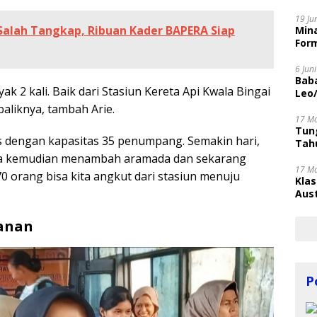
Disi
19 Ju
alah Tangkap, Ribuan Kader BAPERA Siap
Mina
Form
6 Jun
Bab
ak 2 kali. Baik dari Stasiun Kereta Api Kwala Bingai
Leo
aliknya, tambah Arie.
17 M
Tung
bus dengan kapasitas 35 penumpang. Semakin hari,
Tahu
ita kemudian menambah aramada dan sekarang
17 M
70 orang bisa kita angkut dari stasiun menuju
Kla
Aust
anan
P