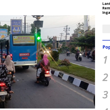
Lant
Rem
Inga
Pem
Ter
Pop
1
2
3