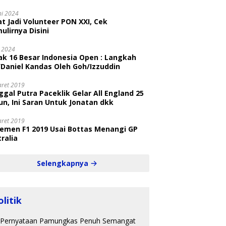
ni
ni 2024
t Jadi Volunteer PON XXI, Cek
ulirnya Disini
i 2024
ak 16 Besar Indonesia Open : Langkah
/Daniel Kandas Oleh Goh/Izzuddin
aret 2019
gal Putra Paceklik Gelar All England 25
n, Ini Saran Untuk Jonatan dkk
aret 2019
semen F1 2019 Usai Bottas Menangi GP
ralia
Selengkapnya
olitik