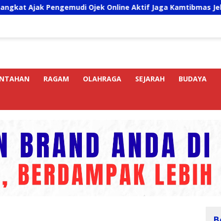
jek Online Aktif Jaga Kamtibmas Jelang HUT RI
Samb
INTAHAN
RAGAM
OLAHRAGA
SEJARAH
BUDAYA
B