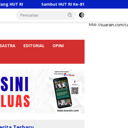
ut HUT RI Ke-81, Ricky Anthony Buka Turnamen Sepak Takraw 
https://suarain.com/c
tutup
SASTRA
EDITORIAL
OPINI
erita Terbaru