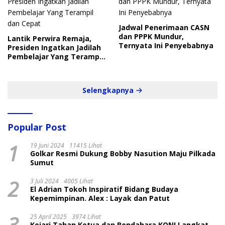
Jadwal Penerimaan CASN
dan PPPK Mundur,
Lantik Perwira Remaja,
Ternyata Ini Penyebabnya
Presiden Ingatkan Jadilah
Pembelajar Yang Terampil
dan Cepat
Selengkapnya
Popular Post
1
19 Juni 2024
11415 Lihat
Golkar Resmi Dukung Bobby Nasution Maju Pilkada
Sumut
2
3 Juli 2024
4005 Lihat
El Adrian Tokoh Inspiratif Bidang Budaya
Kepemimpinan. Alex : Layak dan Patut
3
25 April 2025
3974 Lihat
Kejari Tahan Ketua dan Bendahara KONI Langkat