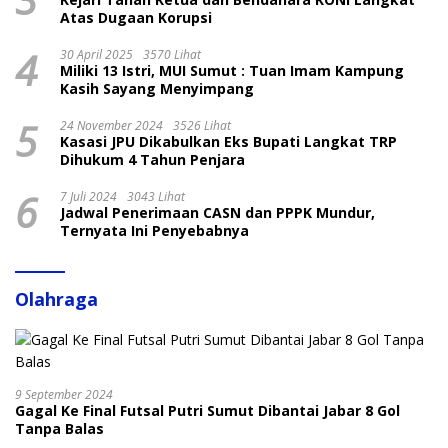
Atas Dugaan Korupsi
4
30 April 2025
3570 Lihat
Miliki 13 Istri, MUI Sumut : Tuan Imam Kampung
Kasih Sayang Menyimpang
5
24 November 2024
3526 Lihat
Kasasi JPU Dikabulkan Eks Bupati Langkat TRP
Dihukum 4 Tahun Penjara
6
7 Juli 2024
3043 Lihat
Jadwal Penerimaan CASN dan PPPK Mundur,
Ternyata Ini Penyebabnya
Olahraga
9 September 2024
Gagal Ke Final Futsal Putri Sumut Dibantai Jabar 8 Gol
Tanpa Balas