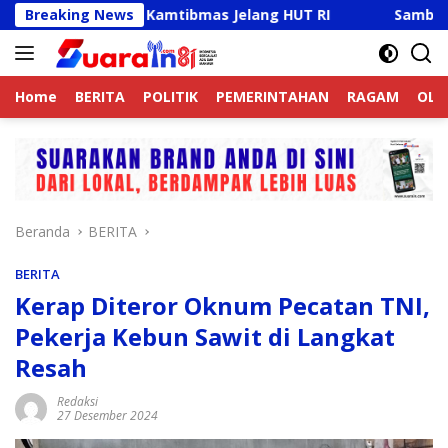
Langsung
if Jaga Kamtibmas Jelang HUT RI
Breaking News
Sambut HUT RI Ke-81
ke
konten
Home
BERITA
POLITIK
PEMERINTAHAN
RAGAM
OLA
Beranda
BERITA
BERITA
Kerap Diteror Oknum Pecatan TNI,
Pekerja Kebun Sawit di Langkat
Resah
Redaksi
27 Desember 2024