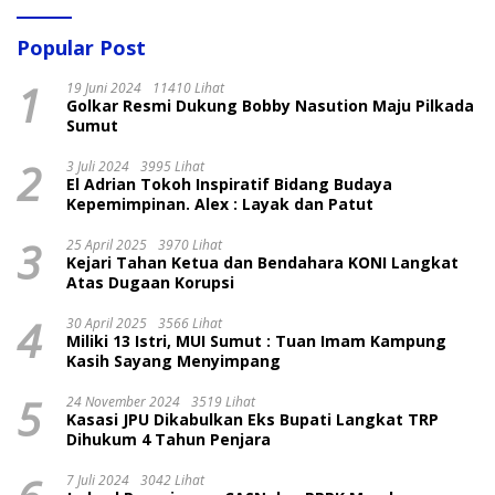
Popular Post
1
19 Juni 2024
11410 Lihat
Golkar Resmi Dukung Bobby Nasution Maju Pilkada
Sumut
2
3 Juli 2024
3995 Lihat
El Adrian Tokoh Inspiratif Bidang Budaya
Kepemimpinan. Alex : Layak dan Patut
3
25 April 2025
3970 Lihat
Kejari Tahan Ketua dan Bendahara KONI Langkat
Atas Dugaan Korupsi
4
30 April 2025
3566 Lihat
Miliki 13 Istri, MUI Sumut : Tuan Imam Kampung
Kasih Sayang Menyimpang
5
24 November 2024
3519 Lihat
Kasasi JPU Dikabulkan Eks Bupati Langkat TRP
Dihukum 4 Tahun Penjara
7 Juli 2024
3042 Lihat