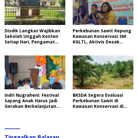
Disdik Langkat Wajibkan
Perkebunan Sawit Kepung
Sekolah Unggah Konten
Kawasan Konservasi SM
Setiap Hari, Pengamat
KGLTL, Aktivis Desak
Soroti Perlindungan Data
Penindakan
Anak
Indri Nugraheni: Festival
BKSDA Segera Evaluasi
Sayang Anak Harus Jadi
Perkebunan Sawit di
Gerakan Berkelanjutan
Kawasan Konservasi di
Perlindungan Anak
Langkat
Tinggalkan Balasan