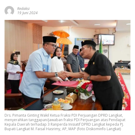
Redaksi
19 Juni 2024
Drs. Pimanta Ginting Wakil Ketua Fraksi PDI Perjuangan DPRD Langkat,
menyerahkan tanggapan/jawaban fraksi PDI Perjuangan atas Pendapat
Kepala Daerah terhadap 3 Ranperda Inisiatif DPRD Langkat kepeda PJ.
Bupati Langkat M. Faisal Hasrimy, AP, MAP (foto Diskominfo Langkat)