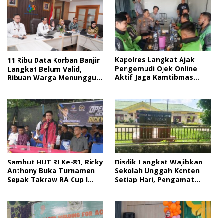
Kapolres Langkat Ajak
11 Ribu Data Korban Banjir
Pengemudi Ojek Online
Langkat Belum Valid,
Aktif Jaga Kamtibmas
Ribuan Warga Menunggu
Jelang HUT RI
Bantuan
Sambut HUT RI Ke-81, Ricky
Disdik Langkat Wajibkan
Anthony Buka Turnamen
Sekolah Unggah Konten
Sepak Takraw RA Cup I
Setiap Hari, Pengamat
2026
Soroti Perlindungan Data
Anak