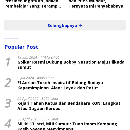
Presiden Ingatkan Jadilah
dan PPPK Mundur,
Pembelajar Yang Terampil
Ternyata Ini Penyebabnya
dan Cepat
Selengkapnya
Popular Post
1
19 Juni 2024
11413 Lihat
Golkar Resmi Dukung Bobby Nasution Maju Pilkada
Sumut
2
3 Juli 2024
4005 Lihat
El Adrian Tokoh Inspiratif Bidang Budaya
Kepemimpinan. Alex : Layak dan Patut
3
25 April 2025
3972 Lihat
Kejari Tahan Ketua dan Bendahara KONI Langkat
Atas Dugaan Korupsi
4
30 April 2025
3567 Lihat
Miliki 13 Istri, MUI Sumut : Tuan Imam Kampung
Kasih Sayang Menyimpang