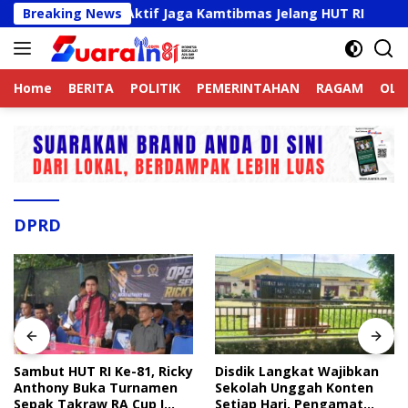
Langsung
ek Online Aktif Jaga Kamtibmas Jelang HUT RI
Breaking News
Sambu
ke
konten
Home
BERITA
POLITIK
PEMERINTAHAN
RAGAM
OLA
DPRD
Sambut HUT RI Ke-81, Ricky
Disdik Langkat Wajibkan
Anthony Buka Turnamen
Sekolah Unggah Konten
Sepak Takraw RA Cup I
Setiap Hari, Pengamat