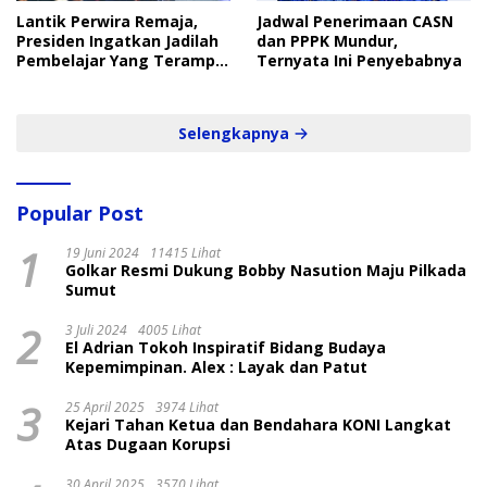
Lantik Perwira Remaja,
Jadwal Penerimaan CASN
Presiden Ingatkan Jadilah
dan PPPK Mundur,
Pembelajar Yang Terampil
Ternyata Ini Penyebabnya
dan Cepat
Selengkapnya
Popular Post
1
19 Juni 2024
11415 Lihat
Golkar Resmi Dukung Bobby Nasution Maju Pilkada
Sumut
2
3 Juli 2024
4005 Lihat
El Adrian Tokoh Inspiratif Bidang Budaya
Kepemimpinan. Alex : Layak dan Patut
3
25 April 2025
3974 Lihat
Kejari Tahan Ketua dan Bendahara KONI Langkat
Atas Dugaan Korupsi
30 April 2025
3570 Lihat