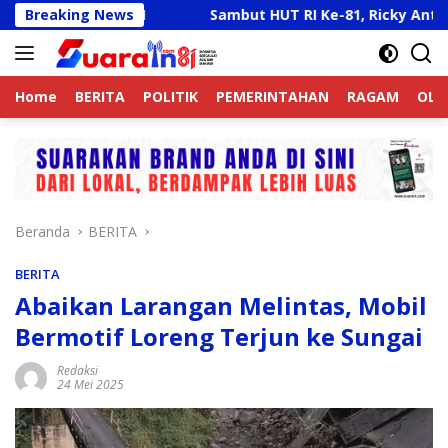
Langsung
g HUT RI
Breaking News
Sambut HUT RI Ke-81, Ricky Anthony Buka T
ke
konten
Home
BERITA
POLITIK
PEMERINTAHAN
RAGAM
OLA
Beranda
BERITA
BERITA
Abaikan Larangan Melintas, Mobil
Bermotif Loreng Terjun ke Sungai
Redaksi
24 Mei 2025