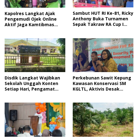
Sambut HUT RI Ke-81, Ricky
Kapolres Langkat Ajak
Anthony Buka Turnamen
Pengemudi Ojek Online
Sepak Takraw RA Cup I
Aktif Jaga Kamtibmas
2026
Jelang HUT RI
Disdik Langkat Wajibkan
Perkebunan Sawit Kepung
Sekolah Unggah Konten
Kawasan Konservasi SM
Setiap Hari, Pengamat
KGLTL, Aktivis Desak
Soroti Perlindungan Data
Penindakan
Anak