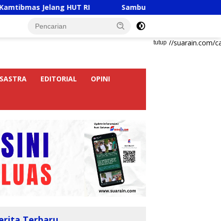
ang HUT RI
Sambut HUT RI Ke-81, Ricky Anthony Buka
https://suarain.com/c
tutup
SASTRA
EDITORIAL
OPINI
erita Terbaru