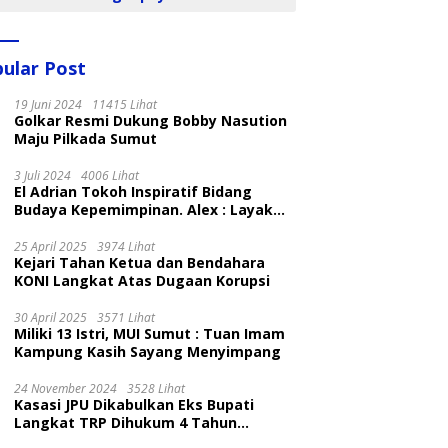
ular Post
19 Juni 2024
11415 Lihat
Golkar Resmi Dukung Bobby Nasution
Maju Pilkada Sumut
3 Juli 2024
4006 Lihat
El Adrian Tokoh Inspiratif Bidang
Budaya Kepemimpinan. Alex : Layak
dan Patut
25 April 2025
3974 Lihat
Kejari Tahan Ketua dan Bendahara
KONI Langkat Atas Dugaan Korupsi
30 April 2025
3571 Lihat
Miliki 13 Istri, MUI Sumut : Tuan Imam
Kampung Kasih Sayang Menyimpang
24 November 2024
3528 Lihat
Kasasi JPU Dikabulkan Eks Bupati
Langkat TRP Dihukum 4 Tahun
Penjara