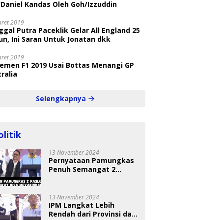
/Daniel Kandas Oleh Goh/Izzuddin
aret 2019
gal Putra Paceklik Gelar All England 25
n, Ini Saran Untuk Jonatan dkk
aret 2019
semen F1 2019 Usai Bottas Menangi GP
ralia
Selengkapnya
olitik
13 November 2024
Pernyataan Pamungkas
Penuh Semangat 2
Paslon Bisa Meyakinkan
Pemilih
13 November 2024
IPM Langkat Lebih
Rendah dari Provinsi dan