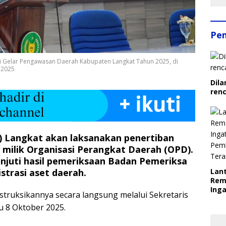
Pe
i Gelar Pengawasan Daerah Kabupaten Langkat Tahun 2025, di
 2025
Dila
ren
 Langkat akan laksanakan penertiban
) milik Organisasi Perangkat Daerah (OPD).
njuti hasil pemeriksaan Badan Pemeriksa
trasi aset daerah.
Lant
Rem
Inga
struksikannya secara langsung melalui Sekretaris
Pem
u 8 Oktober 2025.
Ter