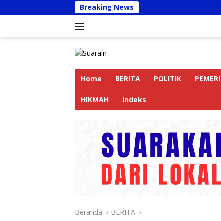
Langsung
Breaking News
Kapolres L
ke
konten
Home
BERITA
POLITIK
PEMER
HIKMAH
Indeks
Beranda
BERITA