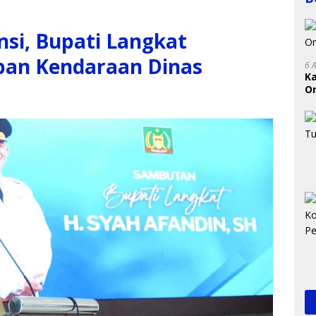
si, Bupati Langkat
ban Kendaraan Dinas ‎
6 
K
On
RI