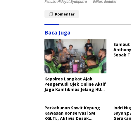
Penulis: Hidayat Syahputra
Editor: Redaksi
Komentar
Baca Juga
Sambut 
Anthony
Sepak T
Kapolres Langkat Ajak
Pengemudi Ojek Online Aktif
Jaga Kamtibmas Jelang HUT
RI
Perkebunan Sawit Kepung
Indri Nu
Kawasan Konservasi SM
Sayang 
KGLTL, Aktivis Desak
Gerakan
Penindakan
Perlind