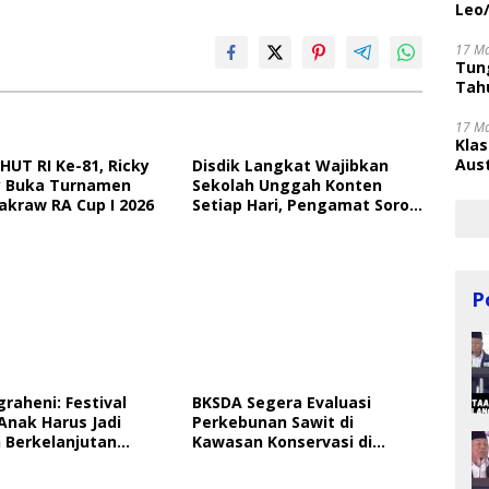
Leo
17 M
Tung
Tahu
17 M
Kla
Aust
HUT RI Ke-81, Ricky
Disdik Langkat Wajibkan
 Buka Turnamen
Sekolah Unggah Konten
akraw RA Cup I 2026
Setiap Hari, Pengamat Soroti
Perlindungan Data Anak
P
graheni: Festival
BKSDA Segera Evaluasi
Anak Harus Jadi
Perkebunan Sawit di
 Berkelanjutan
Kawasan Konservasi di
ungan Anak
Langkat