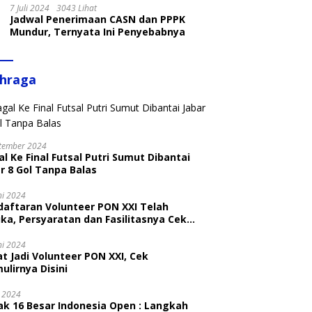
7 Juli 2024
3043 Lihat
Jadwal Penerimaan CASN dan PPPK
Mundur, Ternyata Ini Penyebabnya
ahraga
tember 2024
l Ke Final Futsal Putri Sumut Dibantai
r 8 Gol Tanpa Balas
ni 2024
daftaran Volunteer PON XXI Telah
ka, Persyaratan dan Fasilitasnya Cek
ni
ni 2024
t Jadi Volunteer PON XXI, Cek
ulirnya Disini
i 2024
ak 16 Besar Indonesia Open : Langkah