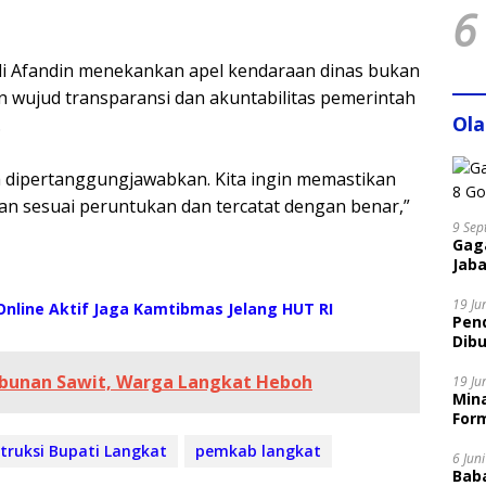
6
ndi Afandin menekankan apel kendaraan dinas bukan
n wujud transparansi dan akuntabilitas pemerintah
Ol
.
sa dipertanggungjawabkan. Kita ingin memastikan
an sesuai peruntukan dan tercatat dengan benar,”
9 Sep
Gaga
Jaba
19 Ju
nline Aktif Jaga Kamtibmas Jelang HUT RI
Pen
Dibu
Disi
ebunan Sawit, Warga Langkat Heboh
19 Ju
Mina
Form
struksi Bupati Langkat
pemkab langkat
6 Jun
Bab