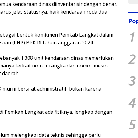
mua kendaraan dinas diinventarisir dengan benar.
arus jelas statusnya, baik kendaraan roda dua
Pop
1
 sebagai bentuk komitmen Pemkab Langkat dalam
ksaan (LHP) BPK RI tahun anggaran 2024.
2
 sebanyak 1.308 unit kendaraan dinas memerlukan
amanya terkait nomor rangka dan nomor mesin
t daerah.
3
murni bersifat administratif, bukan karena
4
 di Pemkab Langkat ada fisiknya, lengkap dengan
5
um melengkapi data teknis sehingga perlu