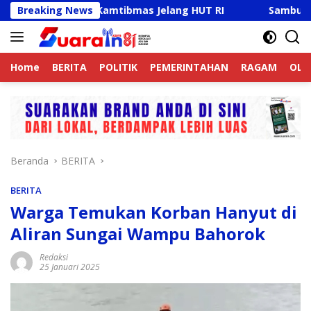
Langsung
 Jaga Kamtibmas Jelang HUT RI
Breaking News
Sambut HUT RI Ke-81,
ke
konten
Home
BERITA
POLITIK
PEMERINTAHAN
RAGAM
OLA
Beranda
BERITA
BERITA
Warga Temukan Korban Hanyut di
Aliran Sungai Wampu Bahorok
Redaksi
25 Januari 2025