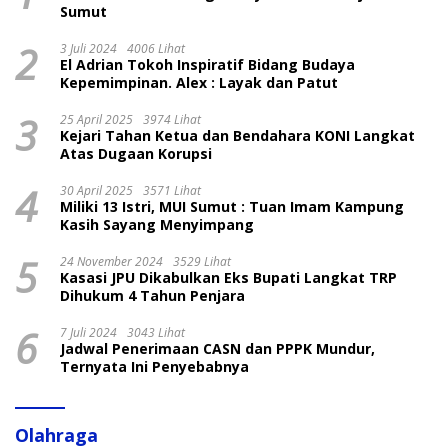
Sumut
2
3 Juli 2024
4006 Lihat
El Adrian Tokoh Inspiratif Bidang Budaya
Kepemimpinan. Alex : Layak dan Patut
3
25 April 2025
3974 Lihat
Kejari Tahan Ketua dan Bendahara KONI Langkat
Atas Dugaan Korupsi
4
30 April 2025
3571 Lihat
Miliki 13 Istri, MUI Sumut : Tuan Imam Kampung
Kasih Sayang Menyimpang
5
24 November 2024
3529 Lihat
Kasasi JPU Dikabulkan Eks Bupati Langkat TRP
Dihukum 4 Tahun Penjara
6
7 Juli 2024
3043 Lihat
Jadwal Penerimaan CASN dan PPPK Mundur,
Ternyata Ini Penyebabnya
Olahraga