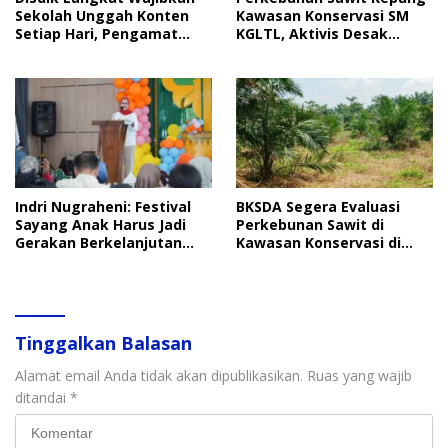
Sekolah Unggah Konten
Kawasan Konservasi SM
Setiap Hari, Pengamat
KGLTL, Aktivis Desak
Soroti Perlindungan Data
Penindakan
Anak
Indri Nugraheni: Festival
BKSDA Segera Evaluasi
Sayang Anak Harus Jadi
Perkebunan Sawit di
Gerakan Berkelanjutan
Kawasan Konservasi di
Perlindungan Anak
Langkat
Tinggalkan Balasan
Alamat email Anda tidak akan dipublikasikan.
Ruas yang wajib
ditandai
*