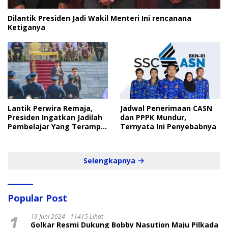
Dilantik Presiden Jadi Wakil Menteri Ini rencanana
Ketiganya
Lantik Perwira Remaja,
Jadwal Penerimaan CASN
Presiden Ingatkan Jadilah
dan PPPK Mundur,
Pembelajar Yang Terampil
Ternyata Ini Penyebabnya
dan Cepat
Selengkapnya
Popular Post
1
19 Juni 2024
11415 Lihat
Golkar Resmi Dukung Bobby Nasution Maju Pilkada