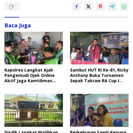
Baca Juga
Sambut HUT RI Ke-81, Ricky
Kapolres Langkat Ajak
Anthony Buka Turnamen
Pengemudi Ojek Online
Sepak Takraw RA Cup I
Aktif Jaga Kamtibmas
2026
Jelang HUT RI
Disdik Langkat Wajibkan
Perkebunan Sawit Kepung