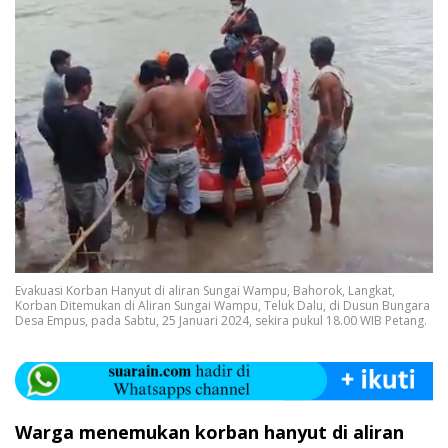
Evakuasi Korban Hanyut di aliran Sungai Wampu, Bahorok, Langkat,
Korban Ditemukan di Aliran Sungai Wampu, Teluk Dalu, di Dusun Bungara
Desa Empus, pada Sabtu, 25 Januari 2024, sekira pukul 18.00 WIB Petang.
Warga menemukan korban hanyut di aliran