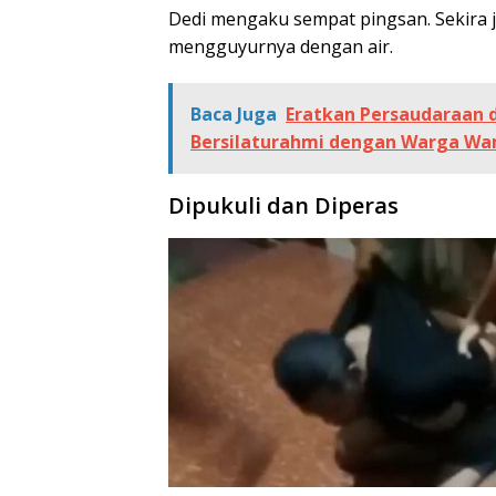
Dedi mengaku sempat pingsan. Sekira j
mengguyurnya dengan air.
Baca Juga
Eratkan Persaudaraan d
Bersilaturahmi dengan Warga W
Di
pukuli dan Diperas