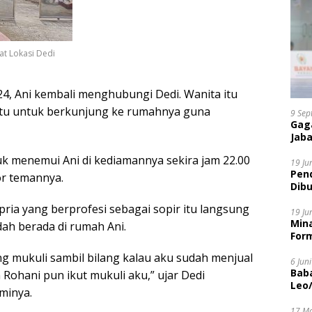
at Lokasi Dedi
4, Ani kembali menghubungi Dedi. Wanita itu
u untuk berkunjung ke rumahnya guna
9 Sep
Gaga
Jaba
k menemui Ani di kediamannya sekira jam 22.00
19 Ju
Pen
r temannya.
Dibu
Disi
ria yang berprofesi sebagai sopir itu langsung
19 Ju
Mina
dah berada di rumah Ani.
Form
ng mukuli sambil bilang kalau aku sudah menjual
6 Jun
Bab
Rohani pun ikut mukuli aku,” ujar Dedi
Leo
minya.
17 M