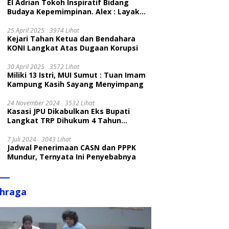
El Adrian Tokoh Inspiratif Bidang
Budaya Kepemimpinan. Alex : Layak
dan Patut
25 April 2025
3974 Lihat
Kejari Tahan Ketua dan Bendahara
KONI Langkat Atas Dugaan Korupsi
30 April 2025
3572 Lihat
Miliki 13 Istri, MUI Sumut : Tuan Imam
Kampung Kasih Sayang Menyimpang
24 November 2024
3532 Lihat
Kasasi JPU Dikabulkan Eks Bupati
Langkat TRP Dihukum 4 Tahun
Penjara
7 Juli 2024
3043 Lihat
Jadwal Penerimaan CASN dan PPPK
Mundur, Ternyata Ini Penyebabnya
ahraga