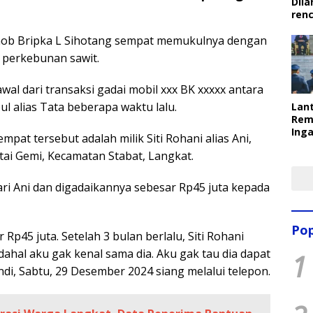
Dila
ren
ob Bripka L Sihotang sempat memukulnya dengan
 perkebunan sawit.
al dari transaksi gadai mobil xxx BK xxxxx antara
l alias Tata beberapa waktu lalu.
Lant
Rem
Inga
pat tersebut adalah milik Siti Rohani alias Ani,
Pem
ai Gemi, Kecamatan Stabat, Langkat.
Ter
ari Ani dan digadaikannya sebesar Rp45 juta kepada
Pop
 Rp45 juta. Setelah 3 bulan berlalu, Siti Rohani
ahal aku gak kenal sama dia. Aku gak tau dia dapat
1
ndi, Sabtu, 29 Desember 2024 siang melalui telepon.