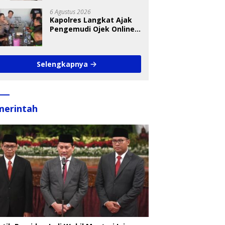
Menunggu Bantuan
6 Agustus 2026
Kapolres Langkat Ajak
Pengemudi Ojek Online
Aktif Jaga Kamtibmas
Jelang HUT RI
Selengkapnya
merintah