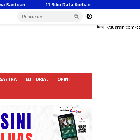
 Ribu Data Korban Banjir Langkat Belum Valid, Ribuan Warg
https://suarain.com/c
tutup
SASTRA
EDITORIAL
OPINI