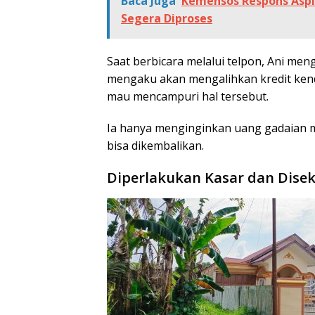
Baca Juga
Kemensos Respons Aspi
Segera Diproses
Saat berbicara melalui telpon, Ani men
mengaku akan mengalihkan kredit kend
mau mencampuri hal tersebut.
Ia hanya menginginkan uang gadaian mo
bisa dikembalikan.
Diperlakukan Kasar dan Dise