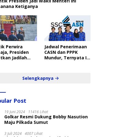
ntik Presiden Jadi Wakil Menteri Ini
canana Ketiganya
ik Perwira
Jadwal Penerimaan
aja, Presiden
CASN dan PPPK
tkan Jadilah
Mundur, Ternyata Ini
belajar Yang
Penyebabnya
ampil dan Cepat
Selengkapnya
ular Post
19 Juni 2024
11416 Lihat
Golkar Resmi Dukung Bobby Nasution
Maju Pilkada Sumut
3 Juli 2024
4007 Lihat