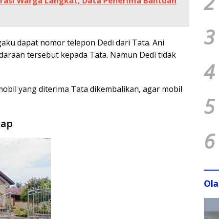
2
rasi Warga Langkat, Data Penerima Bantuan
3
gaku dapat nomor telepon Dedi dari Tata. Ani
araan tersebut kepada Tata. Namun Dedi tidak
4
bil yang diterima Tata dikembalikan, agar mobil
5
kap
6
Ol