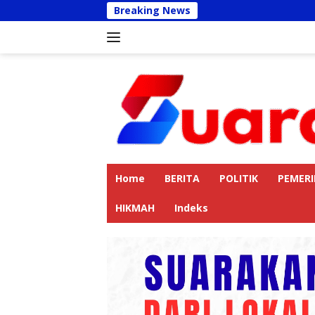
Langsung
Breaking News
Rumah Sunardi dan M
ke
konten
Home
BERITA
POLITIK
PEMER
HIKMAH
Indeks