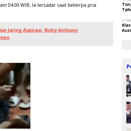
Tung
am 04.00 WIB, Ia tersadar saat beberpa pria
Tahu
17 M
Kla
an Jaring Aspirasi, Ricky Anthony
Aust
ampu
P