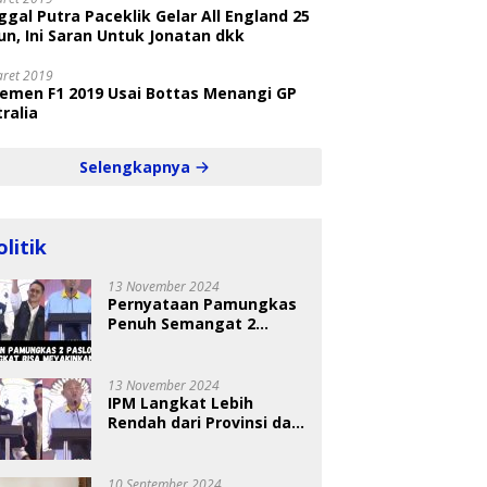
gal Putra Paceklik Gelar All England 25
n, Ini Saran Untuk Jonatan dkk
aret 2019
semen F1 2019 Usai Bottas Menangi GP
ralia
Selengkapnya
olitik
13 November 2024
Pernyataan Pamungkas
Penuh Semangat 2
Paslon Bisa Meyakinkan
Pemilih
13 November 2024
IPM Langkat Lebih
Rendah dari Provinsi dan
Nasional Diungkap Saat
Debat Pilkada
10 September 2024