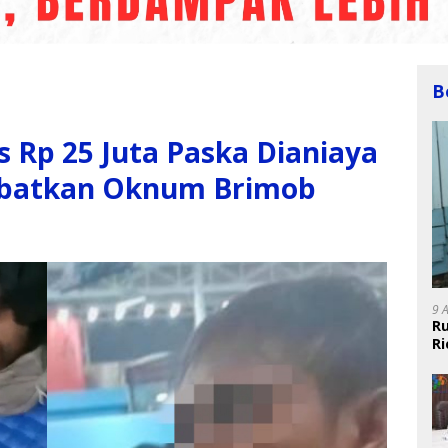
B
 Rp 25 Juta Paska Dianiaya
Libatkan Oknum Brimob
9 
R
R