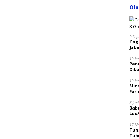
Ol
9 Sep
Gaga
Jaba
19 Ju
Pen
Dibu
Disi
19 Ju
Mina
Form
6 Jun
Bab
Leo
17 M
Tung
Tahu