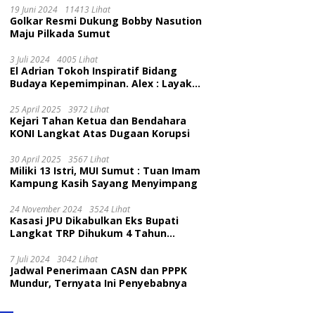
19 Juni 2024
11413 Lihat
Golkar Resmi Dukung Bobby Nasution
Maju Pilkada Sumut
3 Juli 2024
4005 Lihat
El Adrian Tokoh Inspiratif Bidang
Budaya Kepemimpinan. Alex : Layak
dan Patut
25 April 2025
3972 Lihat
Kejari Tahan Ketua dan Bendahara
KONI Langkat Atas Dugaan Korupsi
30 April 2025
3567 Lihat
Miliki 13 Istri, MUI Sumut : Tuan Imam
Kampung Kasih Sayang Menyimpang
24 November 2024
3524 Lihat
Kasasi JPU Dikabulkan Eks Bupati
Langkat TRP Dihukum 4 Tahun
Penjara
7 Juli 2024
3042 Lihat
Jadwal Penerimaan CASN dan PPPK
Mundur, Ternyata Ini Penyebabnya