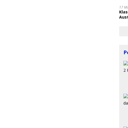
17 M
Kla
Aust
P