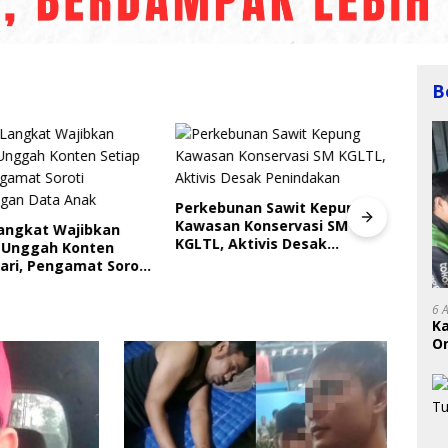
B
Perkebunan Sawit Kepung
Kawasan Konservasi SM
Langkat Wajibkan
Indri
KGLTL, Aktivis Desak
 Unggah Konten
Saya
Penindakan
ari, Pengamat Soroti
Gera
ungan Data Anak
Perl
6 
K
On
RI