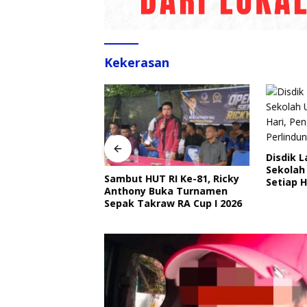
Kekerasan
Disdik 
Sekolah
Sambut HUT RI Ke-81, Ricky
angkat Ajak
Setiap H
Anthony Buka Turnamen
Ojek Online Aktif
Perlind
Sepak Takraw RA Cup I 2026
bmas Jelang HUT