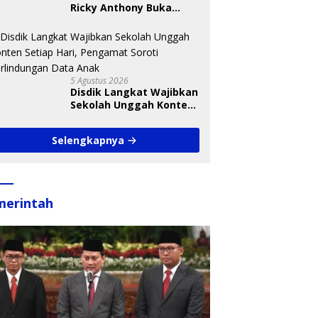
Ricky Anthony Buka
Turnamen Sepak
Takraw RA Cup I 2026
5 Agustus 2026
Disdik Langkat Wajibkan
Sekolah Unggah Konten
Setiap Hari, Pengamat
Soroti Perlindungan
Selengkapnya
Data Anak
merintah