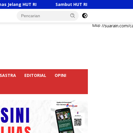
T RI
Sambut HUT RI Ke-81, Ricky Anthony Buka Turna
https://suarain.com/c
tutup
SASTRA
EDITORIAL
OPINI