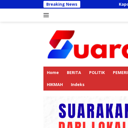
Langsung
Breaking News
Kapolres Langkat
ke
konten
Home
BERITA
POLITIK
PEMER
HIKMAH
Indeks