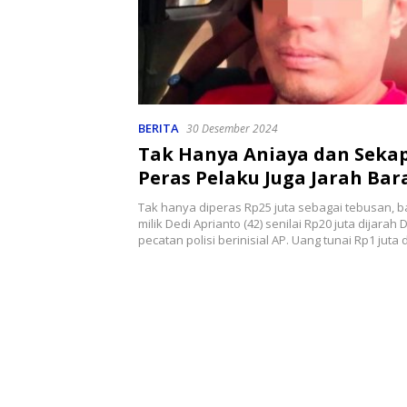
BERITA
30 Desember 2024
Tak Hanya Aniaya dan Sekap
Peras Pelaku Juga Jarah Ba
Berharga Koban
Tak hanya diperas Rp25 juta sebagai tebusan, 
milik Dedi Aprianto (42) senilai Rp20 juta dijara
pecatan polisi berinisial AP. Uang tunai Rp1 jut