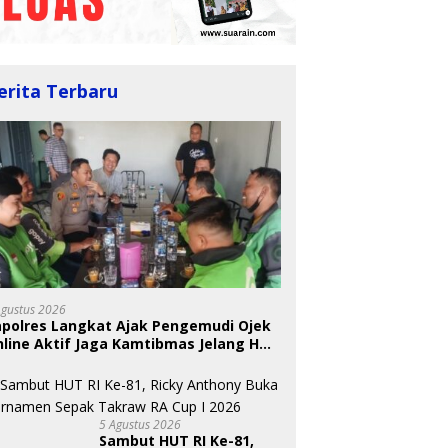
erita Terbaru
BKSDA Segera Evaluasi
Perkebunan Sawit di
 Nugraheni: Festival
U
Kawasan Konservasi di
ng Anak Harus Jadi
T
Langkat
kan Berkelanjutan
S
indungan Anak
A
Agustus 2026
apolres Langkat Ajak Pengemudi Ojek
line Aktif Jaga Kamtibmas Jelang HUT
5 Agustus 2026
Sambut HUT RI Ke-81,