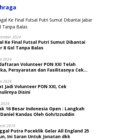
ahraga
tember 2024
l Ke Final Futsal Putri Sumut Dibantai
r 8 Gol Tanpa Balas
ni 2024
daftaran Volunteer PON XXI Telah
ka, Persyaratan dan Fasilitasnya Cek
ni
ni 2024
t Jadi Volunteer PON XXI, Cek
ulirnya Disini
i 2024
ak 16 Besar Indonesia Open : Langkah
/Daniel Kandas Oleh Goh/Izzuddin
aret 2019
gal Putra Paceklik Gelar All England 25
n, Ini Saran Untuk Jonatan dkk