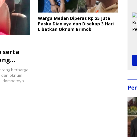
Warga Medan Diperas Rp 25 Juta
Paska Dianiaya dan Disekap 3 Hari
Libatkan Oknum Brimob
 serta
rang
barang berharga
h D dan oknum
a di dompetnya…
Pe