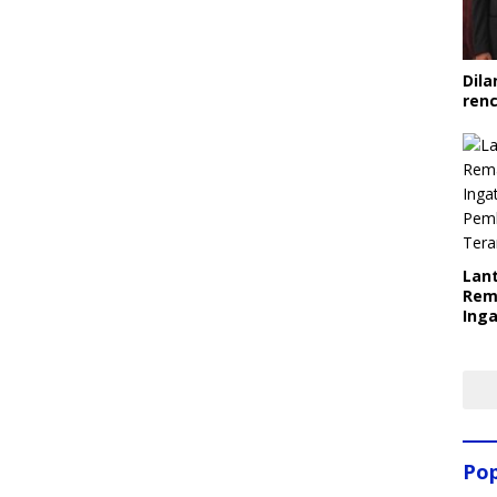
Dila
ren
Lant
Rem
Inga
Pem
Ter
Pop