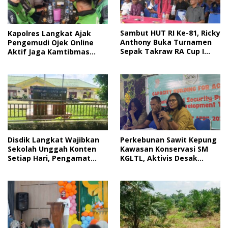
Sambut HUT RI Ke-81, Ricky
Kapolres Langkat Ajak
Anthony Buka Turnamen
Pengemudi Ojek Online
Sepak Takraw RA Cup I
Aktif Jaga Kamtibmas
2026
Jelang HUT RI
Disdik Langkat Wajibkan
Perkebunan Sawit Kepung
Sekolah Unggah Konten
Kawasan Konservasi SM
Setiap Hari, Pengamat
KGLTL, Aktivis Desak
Soroti Perlindungan Data
Penindakan
Anak