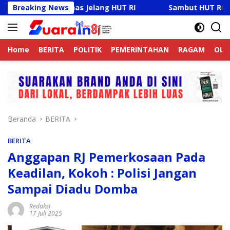
Langsung
mtibmas Jelang HUT RI
Breaking News
Sambut HUT RI Ke-81, Ricky A
ke
konten
Home
BERITA
POLITIK
PEMERINTAHAN
RAGAM
OLA
Beranda
BERITA
BERITA
Anggapan RJ Pemerkosaan Pada
Keadilan, Kokoh : Polisi Jangan
Sampai Diadu Domba
Redaksi
17 Juli 2025