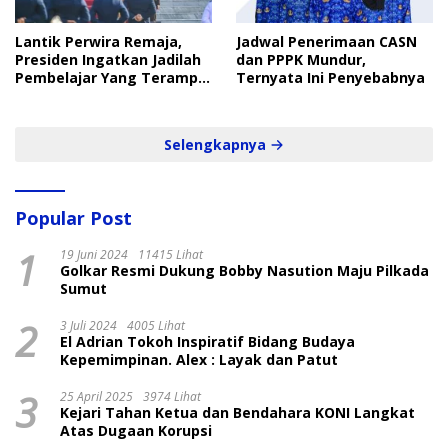
Lantik Perwira Remaja,
Jadwal Penerimaan CASN
Presiden Ingatkan Jadilah
dan PPPK Mundur,
Pembelajar Yang Terampil
Ternyata Ini Penyebabnya
dan Cepat
Selengkapnya
Popular Post
1
19 Juni 2024
11415 Lihat
Golkar Resmi Dukung Bobby Nasution Maju Pilkada
Sumut
2
3 Juli 2024
4005 Lihat
El Adrian Tokoh Inspiratif Bidang Budaya
Kepemimpinan. Alex : Layak dan Patut
3
25 April 2025
3974 Lihat
Kejari Tahan Ketua dan Bendahara KONI Langkat
Atas Dugaan Korupsi