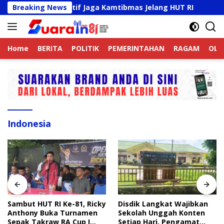
Langsung
k Online Aktif Jaga Kamtibmas Jelang HUT RI
Breaking News
Sambut 
ke
konten
Home
BERITA
POLITIK
PEMERINTAHAN
RAGAM
OLA
Indonesia
Sambut HUT RI Ke-81, Ricky
Disdik Langkat Wajibkan
Anthony Buka Turnamen
Sekolah Unggah Konten
Sepak Takraw RA Cup I
Setiap Hari, Pengamat