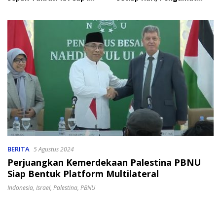
2026
Soroti Perlindungan Data
Anak
BERITA
5 Agustus 2024
Perjuangkan Kemerdekaan Palestina PBNU
Siap Bentuk Platform Multilateral
Indonesia
,
Israel
,
Palestina
,
PBNU