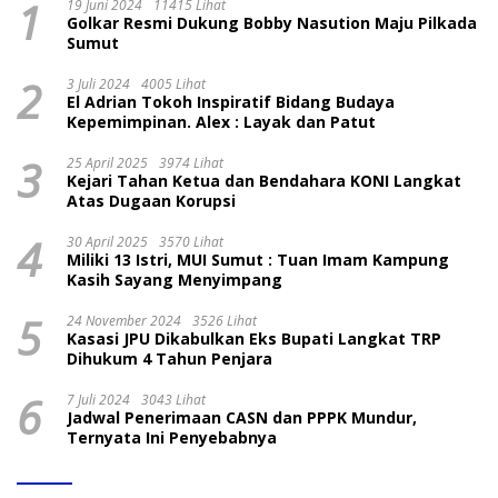
1
19 Juni 2024
11415 Lihat
Golkar Resmi Dukung Bobby Nasution Maju Pilkada
Sumut
2
3 Juli 2024
4005 Lihat
El Adrian Tokoh Inspiratif Bidang Budaya
Kepemimpinan. Alex : Layak dan Patut
3
25 April 2025
3974 Lihat
Kejari Tahan Ketua dan Bendahara KONI Langkat
Atas Dugaan Korupsi
4
30 April 2025
3570 Lihat
Miliki 13 Istri, MUI Sumut : Tuan Imam Kampung
Kasih Sayang Menyimpang
5
24 November 2024
3526 Lihat
Kasasi JPU Dikabulkan Eks Bupati Langkat TRP
Dihukum 4 Tahun Penjara
6
7 Juli 2024
3043 Lihat
Jadwal Penerimaan CASN dan PPPK Mundur,
Ternyata Ini Penyebabnya