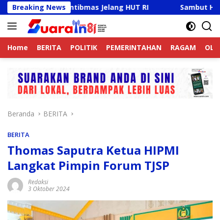
Langsung
a Kamtibmas Jelang HUT RI
Breaking News
Sambut HUT RI Ke-81, Rick
ke
konten
Home
BERITA
POLITIK
PEMERINTAHAN
RAGAM
OLA
Beranda
BERITA
BERITA
Thomas Saputra Ketua HIPMI
Langkat Pimpin Forum TJSP
Redaksi
3 Oktober 2024