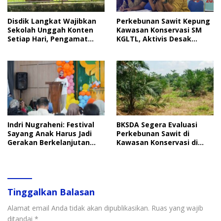
Disdik Langkat Wajibkan
Perkebunan Sawit Kepung
Sekolah Unggah Konten
Kawasan Konservasi SM
Setiap Hari, Pengamat
KGLTL, Aktivis Desak
Soroti Perlindungan Data
Penindakan
Anak
Indri Nugraheni: Festival
BKSDA Segera Evaluasi
Sayang Anak Harus Jadi
Perkebunan Sawit di
Gerakan Berkelanjutan
Kawasan Konservasi di
Perlindungan Anak
Langkat
Tinggalkan Balasan
Alamat email Anda tidak akan dipublikasikan.
Ruas yang wajib
ditandai
*