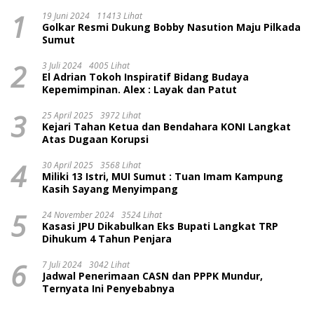
1
19 Juni 2024
11413 Lihat
Golkar Resmi Dukung Bobby Nasution Maju Pilkada
Sumut
2
3 Juli 2024
4005 Lihat
El Adrian Tokoh Inspiratif Bidang Budaya
Kepemimpinan. Alex : Layak dan Patut
3
25 April 2025
3972 Lihat
Kejari Tahan Ketua dan Bendahara KONI Langkat
Atas Dugaan Korupsi
4
30 April 2025
3568 Lihat
Miliki 13 Istri, MUI Sumut : Tuan Imam Kampung
Kasih Sayang Menyimpang
5
24 November 2024
3524 Lihat
Kasasi JPU Dikabulkan Eks Bupati Langkat TRP
Dihukum 4 Tahun Penjara
6
7 Juli 2024
3042 Lihat
Jadwal Penerimaan CASN dan PPPK Mundur,
Ternyata Ini Penyebabnya