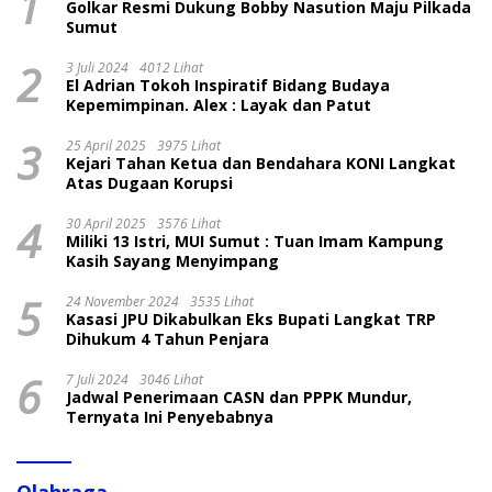
1
Golkar Resmi Dukung Bobby Nasution Maju Pilkada
Sumut
2
3 Juli 2024
4012 Lihat
El Adrian Tokoh Inspiratif Bidang Budaya
Kepemimpinan. Alex : Layak dan Patut
3
25 April 2025
3975 Lihat
Kejari Tahan Ketua dan Bendahara KONI Langkat
Atas Dugaan Korupsi
4
30 April 2025
3576 Lihat
Miliki 13 Istri, MUI Sumut : Tuan Imam Kampung
Kasih Sayang Menyimpang
5
24 November 2024
3535 Lihat
Kasasi JPU Dikabulkan Eks Bupati Langkat TRP
Dihukum 4 Tahun Penjara
6
7 Juli 2024
3046 Lihat
Jadwal Penerimaan CASN dan PPPK Mundur,
Ternyata Ini Penyebabnya