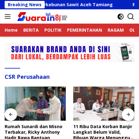
Langsung
n Mati di Perkebunan Sawit Aceh Tamiang
Breaking News
Rumah Sun
ke
konten
Home
BERITA
POLITIK
PEMERINTAHAN
RAGAM
OLA
CSR Perusahaan
Rumah Sunardi dan Misno
11 Ribu Data Korban Banjir
Terbakar, Ricky Anthony
Langkat Belum Valid,
Hadir Bawa Bantuan
Ribuan Warga Menunggu