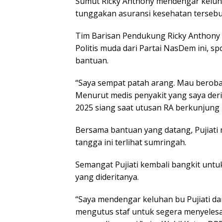
Sumut Ricky Anthony mendengar keluhan
tunggakan asuransi kesehatan tersebu
Tim Barisan Pendukung Ricky Anthony (B
Politis muda dari Partai NasDem ini, 
bantuan.
“Saya sempat patah arang. Mau beroba
Menurut medis penyakit yang saya derit
2025 siang saat utusan RA berkunjung
Bersama bantuan yang datang, Pujiati
tangga ini terlihat sumringah.
Semangat
Pujiati k
embali b
angkit
untu
y
ang d
ideritanya.
“Saya mendengar keluhan bu Pujiati dar
mengutus staf untuk segera menyelesa