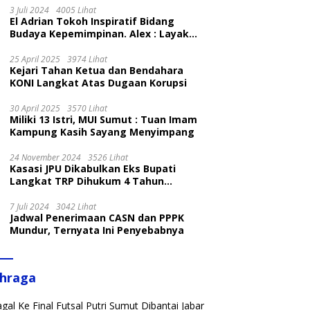
3 Juli 2024
4005 Lihat
El Adrian Tokoh Inspiratif Bidang
Budaya Kepemimpinan. Alex : Layak
dan Patut
25 April 2025
3974 Lihat
Kejari Tahan Ketua dan Bendahara
KONI Langkat Atas Dugaan Korupsi
30 April 2025
3570 Lihat
Miliki 13 Istri, MUI Sumut : Tuan Imam
Kampung Kasih Sayang Menyimpang
24 November 2024
3526 Lihat
Kasasi JPU Dikabulkan Eks Bupati
Langkat TRP Dihukum 4 Tahun
Penjara
7 Juli 2024
3042 Lihat
Jadwal Penerimaan CASN dan PPPK
Mundur, Ternyata Ini Penyebabnya
ahraga