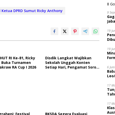
l Ketua DPRD Sumut Ricky Anthony
9 Sep
Gaga
Jaba
19 Ju
Pen
Dibu
Disi
19 Ju
Mina
Form
HUT RI Ke-81, Ricky
Disdik Langkat Wajibkan
 Buka Turnamen
Sekolah Unggah Konten
akraw RA Cup I 2026
Setiap Hari, Pengamat Soroti
6 Jun
Bab
Perlindungan Data Anak
Leo
17 M
Tung
Tahu
17 M
Kla
Aust
graheni: Festival
BKSDA Segera Evaluasi