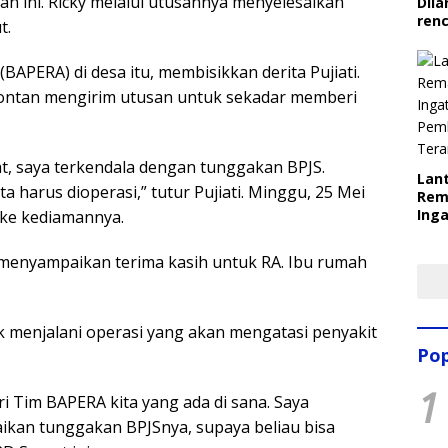
 ini. Ricky melalui utusannya menyelesaikan
Dila
ren
t.
APERA) di desa itu, membisikkan derita Pujiati.
spontan mengirim utusan untuk sekadar memberi
t, saya terkendala dengan tunggakan BPJS.
Lant
a harus dioperasi,” tutur Pujiati. Minggu, 25 Mei
Rem
Inga
 ke kediamannya.
Pem
Ter
 menyampaikan terima kasih untuk RA. Ibu rumah
k
menjalani o
perasi y
ang
akan
mengatasi
penyakit
Pop
1
i Tim BAPERA kita yang ada di sana. Saya
ikan tunggakan BPJSnya, supaya beliau bisa