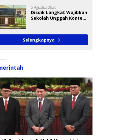
Takraw RA Cup I 2026
5 Agustus 2026
Disdik Langkat Wajibkan
Sekolah Unggah Konten
Setiap Hari, Pengamat
Soroti Perlindungan
Data Anak
Selengkapnya
merintah