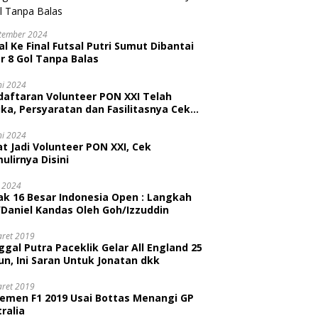
tember 2024
l Ke Final Futsal Putri Sumut Dibantai
r 8 Gol Tanpa Balas
ni 2024
daftaran Volunteer PON XXI Telah
ka, Persyaratan dan Fasilitasnya Cek
ni
ni 2024
t Jadi Volunteer PON XXI, Cek
ulirnya Disini
i 2024
ak 16 Besar Indonesia Open : Langkah
/Daniel Kandas Oleh Goh/Izzuddin
aret 2019
gal Putra Paceklik Gelar All England 25
n, Ini Saran Untuk Jonatan dkk
aret 2019
semen F1 2019 Usai Bottas Menangi GP
ralia