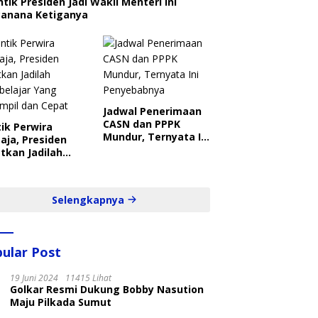
ntik Presiden Jadi Wakil Menteri Ini
canana Ketiganya
Jadwal Penerimaan
CASN dan PPPK
ik Perwira
Mundur, Ternyata Ini
aja, Presiden
Penyebabnya
tkan Jadilah
belajar Yang
ampil dan Cepat
Selengkapnya
ular Post
19 Juni 2024
11415 Lihat
Golkar Resmi Dukung Bobby Nasution
Maju Pilkada Sumut