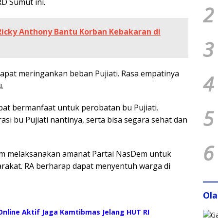
RD Sumut ini.
2
icky Anthony Bantu Korban Kebakaran di
3
apat meringankan beban Pujiati. Rasa empatinya
4
.
at bermanfaat untuk perobatan bu Pujiati.
5
i bu Pujiati nantinya, serta bisa segara sehat dan
6
am melaksanakan amanat Partai NasDem untuk
rakat. RA berharap dapat menyentuh warga di
Ol
nline Aktif Jaga Kamtibmas Jelang HUT RI