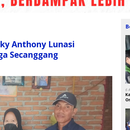
B
cky Anthony Lunasi
ga Secanggang
6 
K
On
RI