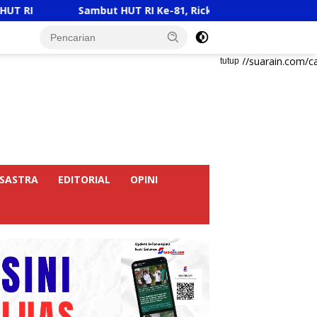
mbut HUT RI Ke-81, Ricky Anthony Buka Turnamen Sepak Takra
https://suarain.com/c
tutup
SASTRA
EDITORIAL
OPINI