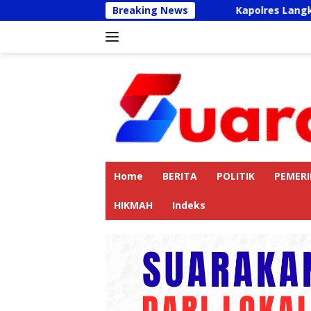
Langsung
Breaking News
Kapolres Langkat Ajak Pengemudi
ke
konten
Home
BERITA
POLITIK
PEMER
HIKMAH
Indeks