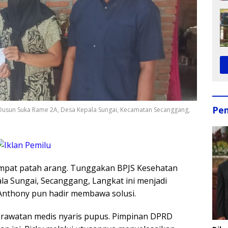
Pe
ga Dusun Suka Rame 2A, Desa Kepala Sungai, Kecamatan Secanggang,
 sempat patah arang. Tunggakan BPJS Kesehatan
a Sungai, Secanggang, Langkat ini menjadi
y Anthony pun hadir membawa solusi.
erawatan medis nyaris pupus. Pimpinan DPRD