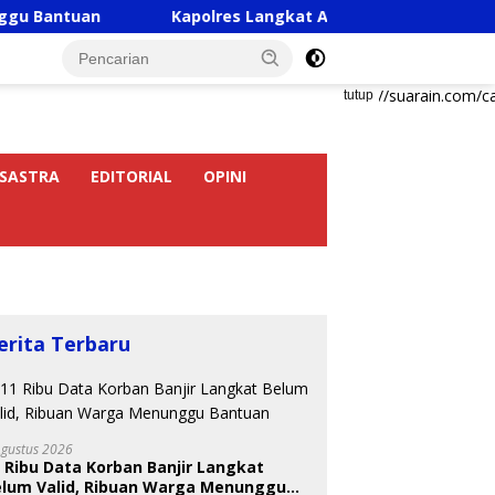
Kapolres Langkat Ajak Pengemudi Ojek Online Aktif
https://suarain.com/c
tutup
SASTRA
EDITORIAL
OPINI
erita Terbaru
Agustus 2026
 Ribu Data Korban Banjir Langkat
elum Valid, Ribuan Warga Menunggu