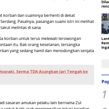
Dila
ren
aat korban dan suaminya berhenti di dekat
erdang. Pasalnya, pasangan suami istri ini melihat
akut melintas di sana.
ta korban untuk terus melewati terowongan
Lant
Rem
ntaan itu. Bak orang kesetanan, tersangka
Inga
orban yang sedang hamil dan menodongkan senjata
Pem
Ter
isoraki, Serma TDA Acungkan Jari Tengah ke
Pop
1
adi sasaran amukan pelaku lain bernama Zul
 untuk balik arah meninggalkan lokasi kejadian.