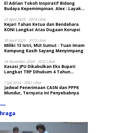
El Adrian Tokoh Inspiratif Bidang
Budaya Kepemimpinan. Alex : Layak
dan Patut
25 April 2025
3974 Lihat
Kejari Tahan Ketua dan Bendahara
KONI Langkat Atas Dugaan Korupsi
30 April 2025
3572 Lihat
Miliki 13 Istri, MUI Sumut : Tuan Imam
Kampung Kasih Sayang Menyimpang
24 November 2024
3532 Lihat
Kasasi JPU Dikabulkan Eks Bupati
Langkat TRP Dihukum 4 Tahun
Penjara
7 Juli 2024
3043 Lihat
Jadwal Penerimaan CASN dan PPPK
Mundur, Ternyata Ini Penyebabnya
ahraga