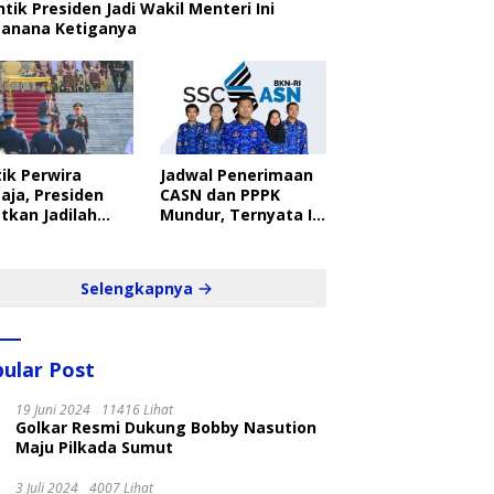
ntik Presiden Jadi Wakil Menteri Ini
canana Ketiganya
ik Perwira
Jadwal Penerimaan
aja, Presiden
CASN dan PPPK
tkan Jadilah
Mundur, Ternyata Ini
belajar Yang
Penyebabnya
ampil dan Cepat
Selengkapnya
ular Post
19 Juni 2024
11416 Lihat
Golkar Resmi Dukung Bobby Nasution
Maju Pilkada Sumut
3 Juli 2024
4007 Lihat