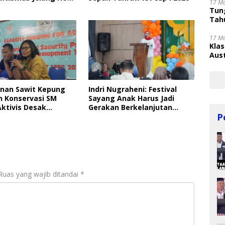
17 M
Tung
Tahu
17 M
Kla
Aust
nan Sawit Kepung
Indri Nugraheni: Festival
 Konservasi SM
Sayang Anak Harus Jadi
Aktivis Desak
Gerakan Berkelanjutan
P
kan
Perlindungan Anak
Ruas yang wajib ditandai
*