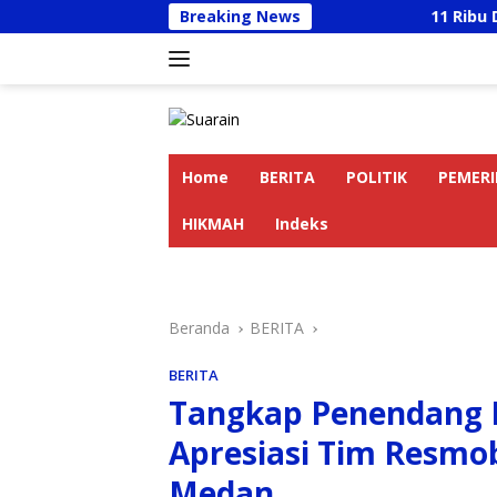
Langsung
Breaking News
11 Ribu Data Korban
ke
konten
Home
BERITA
POLITIK
PEMER
HIKMAH
Indeks
Beranda
BERITA
BERITA
Tangkap Penendang I
Apresiasi Tim Resmo
Medan