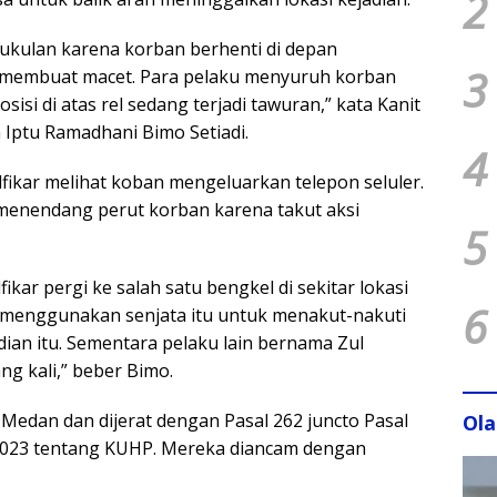
2
kulan karena korban berhenti di depan
3
 membuat macet. Para pelaku menyuruh korban
sisi di atas rel sedang terjadi tawuran,” kata Kanit
Iptu Ramadhani Bimo Setiadi.
4
fikar melihat koban mengeluarkan telepon seluler.
 menendang perut korban karena takut aksi
5
kar pergi ke salah satu bengkel di sekitar lokasi
6
u menggunakan senjata itu untuk menakut-nakuti
adian itu. Sementara pelaku lain bernama Zul
g kali,” beber Bimo.
s Medan dan dijerat dengan Pasal 262 juncto Pasal
Ol
23 tentang KUHP. Mereka diancam dengan