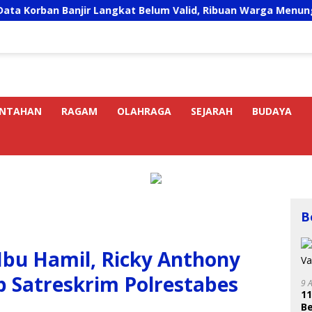
 Banjir Langkat Belum Valid, Ribuan Warga Menunggu Bantuan
INTAHAN
RAGAM
OLAHRAGA
SEJARAH
BUDAYA
B
bu Hamil, Ricky Anthony
b Satreskrim Polrestabes
9 
11
B