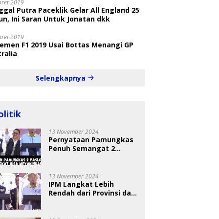
aret 2019
gal Putra Paceklik Gelar All England 25
n, Ini Saran Untuk Jonatan dkk
aret 2019
semen F1 2019 Usai Bottas Menangi GP
ralia
Selengkapnya
olitik
13 November 2024
Pernyataan Pamungkas
Penuh Semangat 2
Paslon Bisa Meyakinkan
Pemilih
13 November 2024
IPM Langkat Lebih
Rendah dari Provinsi dan
Nasional Diungkap Saat
Debat Pilkada