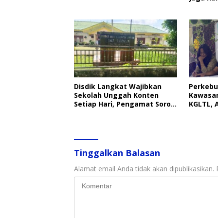
RI
Disdik Langkat Wajibkan
Perkebu
Sekolah Unggah Konten
Kawasan
Setiap Hari, Pengamat Soroti
KGLTL, 
Perlindungan Data Anak
Peninda
Tinggalkan Balasan
Alamat email Anda tidak akan dipublikasikan.