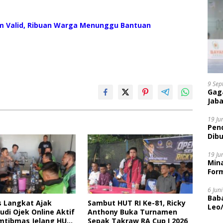
um Valid, Ribuan Warga Menunggu Bantuan
9 Sep
Gaga
Jaba
19 Ju
Pen
Dibu
Disi
19 Ju
Mina
Form
6 Jun
Bab
s Langkat Ajak
Sambut HUT RI Ke-81, Ricky
Leo
di Ojek Online Aktif
Anthony Buka Turnamen
mtibmas Jelang HUT
Sepak Takraw RA Cup I 2026