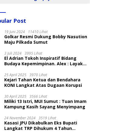
ular Post
19 Juni 2024
11410 Lihat
Golkar Resmi Dukung Bobby Nasution
Maju Pilkada Sumut
3 Juli 2024
3995 Lihat
El Adrian Tokoh Inspiratif Bidang
Budaya Kepemimpinan. Alex : Layak
dan Patut
25 April 2025
3970 Lihat
Kejari Tahan Ketua dan Bendahara
KONI Langkat Atas Dugaan Korupsi
30 April 2025
3566 Lihat
Miliki 13 Istri, MUI Sumut : Tuan Imam
Kampung Kasih Sayang Menyimpang
24 November 2024
3519 Lihat
Kasasi JPU Dikabulkan Eks Bupati
Langkat TRP Dihukum 4 Tahun
Penjara