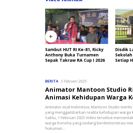
angkat Ajak
Ojek Online Aktif
bmas Jelang HUT
Sambut HUT RI Ke-81, Ricky
Disdik 
Anthony Buka Turnamen
Sekolah
Sepak Takraw RA Cup I 2026
Setiap H
Perlind
BERITA
5 Februari 2025
Animator Mantoon Studio Ri
Animasi Kehidupan Warga 
Animator asal Indonesia, Mantoon Studio merilis
yang menggambarkan realita kehidupan warga 
Sabtu, 1 Februari 2025 Video tersebut mencerit
warga Konoha yang sedang berdemonstrasi me
hukuman…