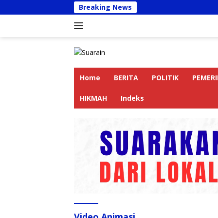
Langsung
Breaking News
Kapolres
ke
konten
Home
BERITA
POLITIK
PEMER
HIKMAH
Indeks
Video Animasi