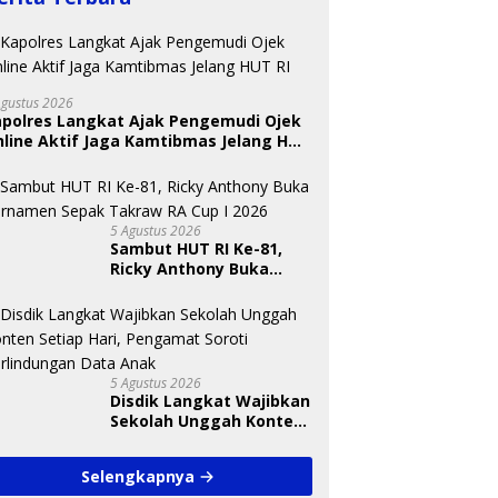
Agustus 2026
apolres Langkat Ajak Pengemudi Ojek
line Aktif Jaga Kamtibmas Jelang HUT
 Nugraheni: Festival
BKSDA Segera Evaluasi
U
ng Anak Harus Jadi
Perkebunan Sawit di
T
kan Berkelanjutan
Kawasan Konservasi di
S
5 Agustus 2026
indungan Anak
Langkat
A
Sambut HUT RI Ke-81,
Ricky Anthony Buka
Turnamen Sepak
Takraw RA Cup I 2026
5 Agustus 2026
Disdik Langkat Wajibkan
Sekolah Unggah Konten
Setiap Hari, Pengamat
Soroti Perlindungan
Selengkapnya
Data Anak