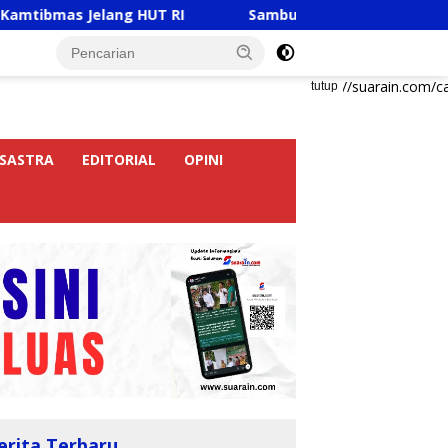
elang HUT RI
Sambut HUT RI Ke-81, Ricky Anthony Bu
https://suarain.com/c
tutup
SASTRA
EDITORIAL
OPINI
erita Terbaru