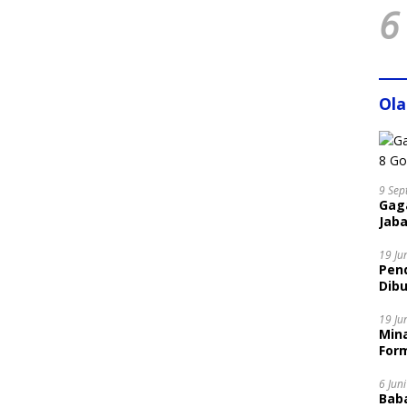
6
Ol
9 Sep
Gaga
Jaba
19 Ju
Pen
Dibu
Disi
19 Ju
Mina
Form
6 Jun
Bab