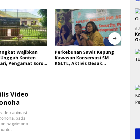
6 
K
On
RI
Langkat Wajibkan
Perkebunan Sawit Kepung
Indri
 Unggah Konten
Kawasan Konservasi SM
Saya
ari, Pengamat Soroti
KGLTL, Aktivis Desak
Gera
ungan Data Anak
Penindakan
Perl
lis Video
Konoha
 video animasi
Konoha, pada
akan bagaimana
nuntut