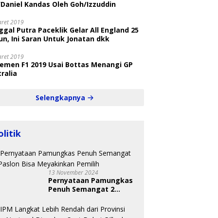
/Daniel Kandas Oleh Goh/Izzuddin
aret 2019
gal Putra Paceklik Gelar All England 25
n, Ini Saran Untuk Jonatan dkk
aret 2019
semen F1 2019 Usai Bottas Menangi GP
ralia
Selengkapnya
olitik
13 November 2024
Pernyataan Pamungkas
Penuh Semangat 2
Paslon Bisa Meyakinkan
Pemilih