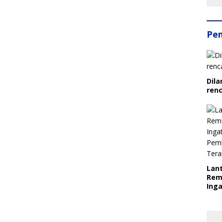
Pe
Dila
ren
Lant
Rem
Inga
Pem
Ter