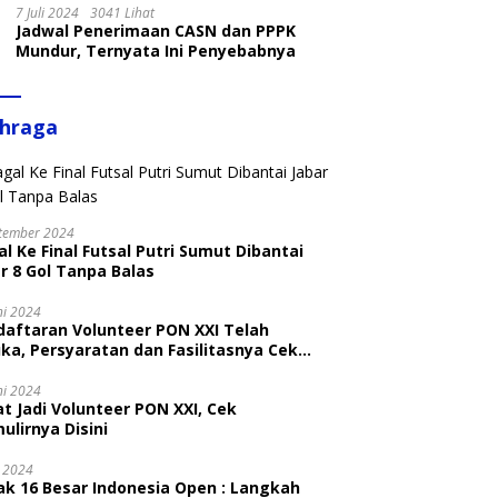
7 Juli 2024
3041 Lihat
Jadwal Penerimaan CASN dan PPPK
Mundur, Ternyata Ini Penyebabnya
ahraga
tember 2024
l Ke Final Futsal Putri Sumut Dibantai
r 8 Gol Tanpa Balas
ni 2024
daftaran Volunteer PON XXI Telah
ka, Persyaratan dan Fasilitasnya Cek
ni
ni 2024
t Jadi Volunteer PON XXI, Cek
ulirnya Disini
i 2024
ak 16 Besar Indonesia Open : Langkah