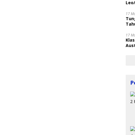
Leo
17 M
Tung
Tahu
17 M
Kla
Aust
P