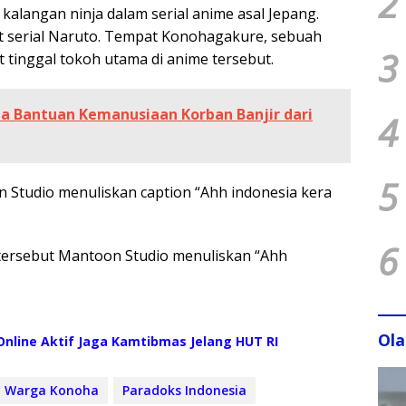
2
langan ninja dalam serial anime asal Jepang.
at serial Naruto. Tempat Konohagakure, sebuah
3
t tinggal tokoh utama di anime tersebut.
 Bantuan Kemanusiaan Korban Banjir dari
4
5
n Studio menuliskan caption “Ahh indonesia kera
6
 tersebut Mantoon Studio menuliskan “Ahh
Ol
nline Aktif Jaga Kamtibmas Jelang HUT RI
n Warga Konoha
Paradoks Indonesia