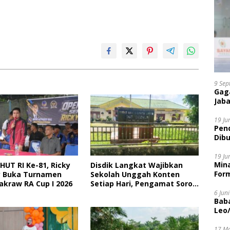
9 Sep
Gaga
Jaba
19 Ju
Pen
Dibu
Disi
19 Ju
Mina
HUT RI Ke-81, Ricky
Disdik Langkat Wajibkan
Form
 Buka Turnamen
Sekolah Unggah Konten
akraw RA Cup I 2026
Setiap Hari, Pengamat Soroti
Perlindungan Data Anak
6 Jun
Bab
Leo
17 M