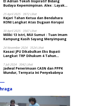
El Adrian Tokoh Inspiratif Bidang
Budaya Kepemimpinan. Alex : Layak
dan Patut
25 April 2025
3972 Lihat
Kejari Tahan Ketua dan Bendahara
KONI Langkat Atas Dugaan Korupsi
30 April 2025
3567 Lihat
Miliki 13 Istri, MUI Sumut : Tuan Imam
Kampung Kasih Sayang Menyimpang
24 November 2024
3524 Lihat
Kasasi JPU Dikabulkan Eks Bupati
Langkat TRP Dihukum 4 Tahun
Penjara
7 Juli 2024
3042 Lihat
Jadwal Penerimaan CASN dan PPPK
Mundur, Ternyata Ini Penyebabnya
ahraga