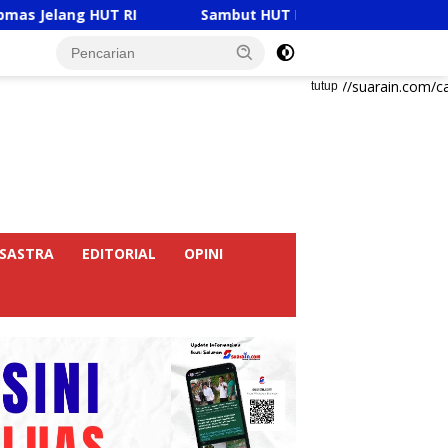
T RI
Sambut HUT RI Ke-81, Ricky Anthony Buka Turna
https://suarain.com/c
tutup
SASTRA
EDITORIAL
OPINI