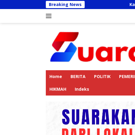
Langsung
Breaking News
Kapolres Langkat
ke
konten
Home
BERITA
POLITIK
PEMER
HIKMAH
Indeks