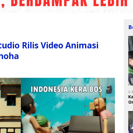
B
dio Rilis Video Animasi
noha
6 
K
On
RI