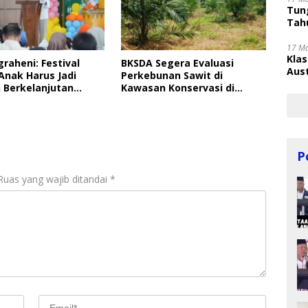
Tung
Tahu
17 M
Kla
graheni: Festival
BKSDA Segera Evaluasi
Aust
Anak Harus Jadi
Perkebunan Sawit di
 Berkelanjutan
Kawasan Konservasi di
ungan Anak
Langkat
P
Ruas yang wajib ditandai
*