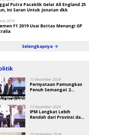
gal Putra Paceklik Gelar All England 25
n, Ini Saran Untuk Jonatan dkk
aret 2019
semen F1 2019 Usai Bottas Menangi GP
ralia
Selengkapnya
olitik
13 November 2024
Pernyataan Pamungkas
Penuh Semangat 2
Paslon Bisa Meyakinkan
Pemilih
13 November 2024
IPM Langkat Lebih
Rendah dari Provinsi dan
Nasional Diungkap Saat
Debat Pilkada
10 September 2024