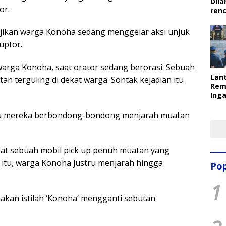
Dila
or.
ren
ajikan warga Konoha sedang menggelar aksi unjuk
uptor.
warga Konoha, saat orator sedang berorasi. Sebuah
Lant
an terguling di dekat warga. Sontak kejadian itu
Rem
Inga
Pem
Ter
tru mereka berbondong-bondong menjarah muatan
pat sebuah mobil pick up penuh muatan yang
an itu, warga Konoha justru menjarah hingga
Pop
1
kan istilah ‘Konoha’ mengganti sebutan