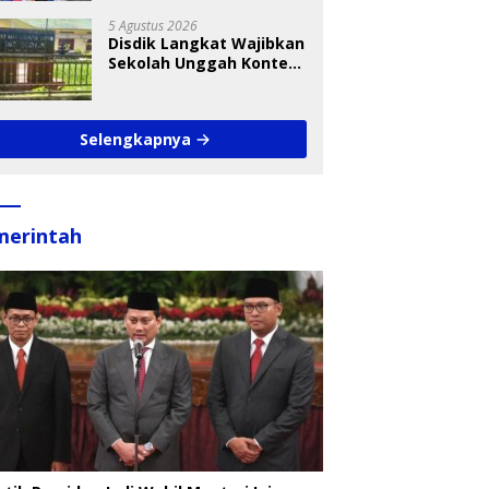
Takraw RA Cup I 2026
5 Agustus 2026
Disdik Langkat Wajibkan
Sekolah Unggah Konten
Setiap Hari, Pengamat
Soroti Perlindungan
Data Anak
Selengkapnya
merintah