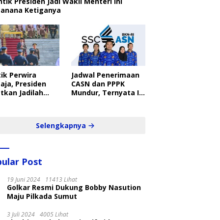
ntik Presiden Jadi Wakil Menteri Ini
canana Ketiganya
ik Perwira
Jadwal Penerimaan
aja, Presiden
CASN dan PPPK
tkan Jadilah
Mundur, Ternyata Ini
belajar Yang
Penyebabnya
ampil dan Cepat
Selengkapnya
ular Post
19 Juni 2024
11413 Lihat
Golkar Resmi Dukung Bobby Nasution
Maju Pilkada Sumut
3 Juli 2024
4005 Lihat