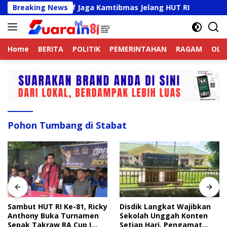
Langsung
line Aktif Jaga Kamtibmas Jelang HUT RI
Breaking News
Sambut HUT
ke
konten
Home
BERITA
POLITIK
PEMERINTAHAN
RAGAM
OLA
Pohon Tumbang di Stabat
Sambut HUT RI Ke-81, Ricky
Disdik Langkat Wajibkan
Anthony Buka Turnamen
Sekolah Unggah Konten
Sepak Takraw RA Cup I
Setiap Hari, Pengamat