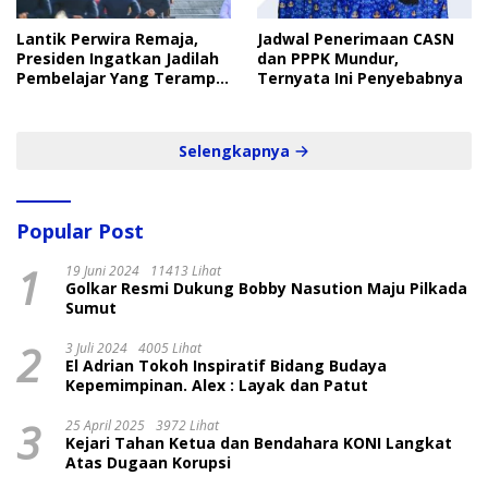
Lantik Perwira Remaja,
Jadwal Penerimaan CASN
Presiden Ingatkan Jadilah
dan PPPK Mundur,
Pembelajar Yang Terampil
Ternyata Ini Penyebabnya
dan Cepat
Selengkapnya
Popular Post
1
19 Juni 2024
11413 Lihat
Golkar Resmi Dukung Bobby Nasution Maju Pilkada
Sumut
2
3 Juli 2024
4005 Lihat
El Adrian Tokoh Inspiratif Bidang Budaya
Kepemimpinan. Alex : Layak dan Patut
3
25 April 2025
3972 Lihat
Kejari Tahan Ketua dan Bendahara KONI Langkat
Atas Dugaan Korupsi