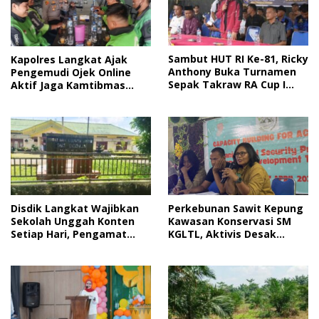
Sambut HUT RI Ke-81, Ricky
Kapolres Langkat Ajak
Anthony Buka Turnamen
Pengemudi Ojek Online
Sepak Takraw RA Cup I
Aktif Jaga Kamtibmas
2026
Jelang HUT RI
Disdik Langkat Wajibkan
Perkebunan Sawit Kepung
Sekolah Unggah Konten
Kawasan Konservasi SM
Setiap Hari, Pengamat
KGLTL, Aktivis Desak
Soroti Perlindungan Data
Penindakan
Anak