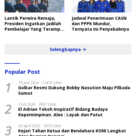
Lantik Perwira Remaja,
Jadwal Penerimaan CASN
Presiden Ingatkan Jadilah
dan PPPK Mundur,
Pembelajar Yang Terampil
Ternyata Ini Penyebabnya
dan Cepat
Selengkapnya
Popular Post
1
19 Juni 2024
11410 Lihat
Golkar Resmi Dukung Bobby Nasution Maju Pilkada
Sumut
2
3 Juli 2024
3997 Lihat
El Adrian Tokoh Inspiratif Bidang Budaya
Kepemimpinan. Alex : Layak dan Patut
3
25 April 2025
3970 Lihat
Kejari Tahan Ketua dan Bendahara KONI Langkat