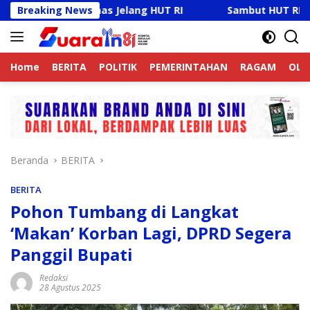
Langsung
tibmas Jelang HUT RI
Breaking News
Sambut HUT RI Ke-81, Ricky Ant
ke
konten
Home
BERITA
POLITIK
PEMERINTAHAN
RAGAM
OLA
Beranda
BERITA
BERITA
Pohon Tumbang di Langkat
‘Makan’ Korban Lagi, DPRD Segera
Panggil Bupati
Redaksi
28 Agustus 2025