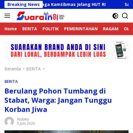
Langsung
 Aktif Jaga Kamtibmas Jelang HUT RI
Breaking News
Sambut HUT RI 
ke
konten
Home
BERITA
POLITIK
PEMERINTAHAN
RAGAM
OLA
Beranda
BERITA
BERITA
Berulang Pohon Tumbang di
Stabat, Warga: Jangan Tunggu
Korban Jiwa
Redaksi
5 Juni 2026