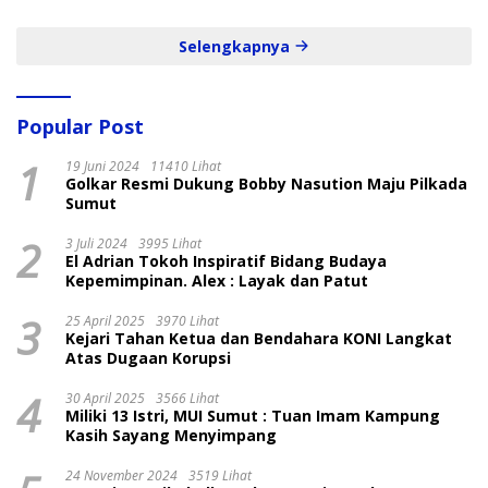
Selengkapnya
Popular Post
1
19 Juni 2024
11410 Lihat
Golkar Resmi Dukung Bobby Nasution Maju Pilkada
Sumut
2
3 Juli 2024
3995 Lihat
El Adrian Tokoh Inspiratif Bidang Budaya
Kepemimpinan. Alex : Layak dan Patut
3
25 April 2025
3970 Lihat
Kejari Tahan Ketua dan Bendahara KONI Langkat
Atas Dugaan Korupsi
4
30 April 2025
3566 Lihat
Miliki 13 Istri, MUI Sumut : Tuan Imam Kampung
Kasih Sayang Menyimpang
24 November 2024
3519 Lihat