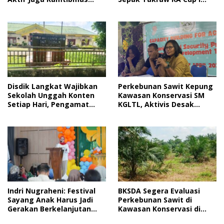
2026
Jelang HUT RI
Disdik Langkat Wajibkan
Perkebunan Sawit Kepung
Sekolah Unggah Konten
Kawasan Konservasi SM
Setiap Hari, Pengamat
KGLTL, Aktivis Desak
Soroti Perlindungan Data
Penindakan
Anak
Indri Nugraheni: Festival
BKSDA Segera Evaluasi
Sayang Anak Harus Jadi
Perkebunan Sawit di
Gerakan Berkelanjutan
Kawasan Konservasi di
Perlindungan Anak
Langkat