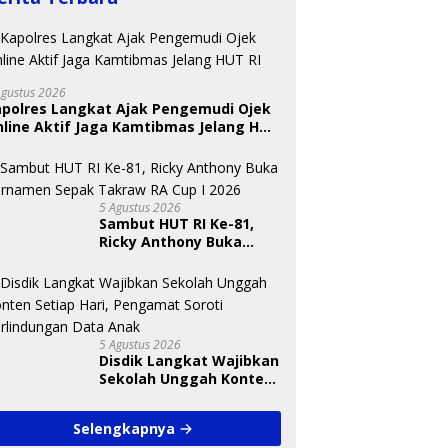
Agustus 2026
apolres Langkat Ajak Pengemudi Ojek
line Aktif Jaga Kamtibmas Jelang HUT
U
T
 Nugraheni: Festival
BKSDA Segera Evaluasi
S
ng Anak Harus Jadi
Perkebunan Sawit di
A
kan Berkelanjutan
Kawasan Konservasi di
5 Agustus 2026
indungan Anak
Langkat
Sambut HUT RI Ke-81,
Ricky Anthony Buka
Turnamen Sepak
Takraw RA Cup I 2026
5 Agustus 2026
Disdik Langkat Wajibkan
Sekolah Unggah Konten
Setiap Hari, Pengamat
Soroti Perlindungan
Selengkapnya
Data Anak