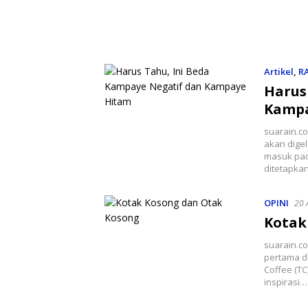
Artikel
,
R
Harus
Kampa
suarain.co
akan dige
masuk pad
ditetapka
OPINI
20 
Kotak
suarain.c
pertama d
Coffee (TC
inspirasi…