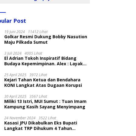
ular Post
19 Juni 2024
11412 Lihat
Golkar Resmi Dukung Bobby Nasution
Maju Pilkada Sumut
3 Juli 2024
4005 Lihat
El Adrian Tokoh Inspiratif Bidang
Budaya Kepemimpinan. Alex : Layak
dan Patut
25 April 2025
3972 Lihat
Kejari Tahan Ketua dan Bendahara
KONI Langkat Atas Dugaan Korupsi
30 April 2025
3567 Lihat
Miliki 13 Istri, MUI Sumut : Tuan Imam
Kampung Kasih Sayang Menyimpang
24 November 2024
3522 Lihat
Kasasi JPU Dikabulkan Eks Bupati
Langkat TRP Dihukum 4 Tahun
Penjara