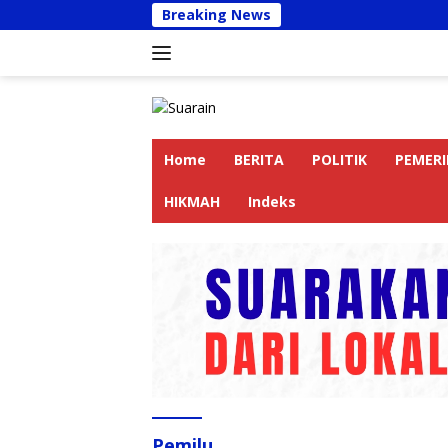
Langsung
Breaking News
Kapolre
ke
konten
Home
BERITA
POLITIK
PEMER
HIKMAH
Indeks
Pemilu