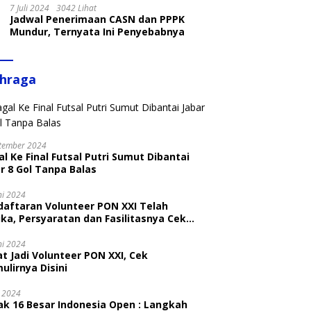
7 Juli 2024
3042 Lihat
Jadwal Penerimaan CASN dan PPPK
Mundur, Ternyata Ini Penyebabnya
ahraga
tember 2024
l Ke Final Futsal Putri Sumut Dibantai
r 8 Gol Tanpa Balas
ni 2024
daftaran Volunteer PON XXI Telah
ka, Persyaratan dan Fasilitasnya Cek
ni
ni 2024
t Jadi Volunteer PON XXI, Cek
ulirnya Disini
i 2024
ak 16 Besar Indonesia Open : Langkah