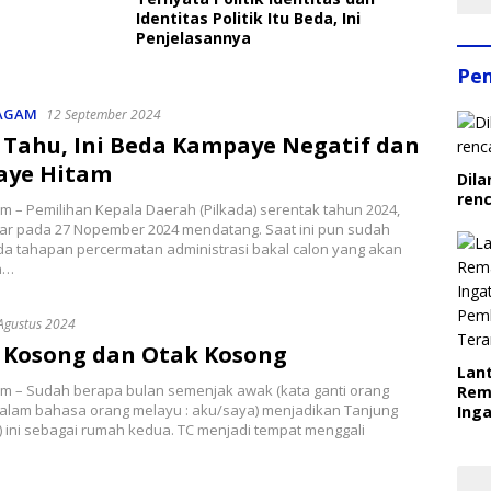
Identitas Politik Itu Beda, Ini
Penjelasannya
Pe
AGAM
12 September 2024
 Tahu, Ini Beda Kampaye Negatif dan
ye Hitam
Dila
ren
m – Pemilihan Kepala Daerah (Pilkada) serentak tahun 2024,
lar pada 27 Nopember 2024 mendatang. Saat ini pun sudah
a tahapan percermatan administrasi bakal calon yang akan
n…
Agustus 2024
 Kosong dan Otak Kosong
Lant
om – Sudah berapa bulan semenjak awak (kata ganti orang
Rem
alam bahasa orang melayu : aku/saya) menjadikan Tanjung
Inga
) ini sebagai rumah kedua. TC menjadi tempat menggali
Pem
Ter