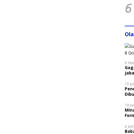
6
Ol
9 Sep
Gaga
Jaba
19 Ju
Pen
Dibu
Disi
19 Ju
Mina
Form
6 Jun
Bab