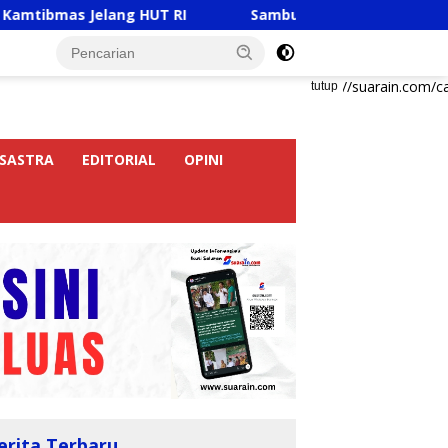
Jelang HUT RI
Sambut HUT RI Ke-81, Ricky Anthony B
https://suarain.com/c
tutup
SASTRA
EDITORIAL
OPINI
erita Terbaru