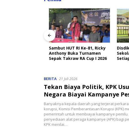
angkat Ajak
Sambut HUT RI Ke-81, Ricky
Disdik 
Ojek Online Aktif
Anthony Buka Turnamen
Sekolah
bmas Jelang HUT
Sepak Takraw RA Cup I 2026
Setiap H
Perlind
BERITA
21 Juli 2026
Tekan Biaya Politik, KPK Us
Negara Biayai Kampanye Pe
Pemilu
Banyaknya kepala daerah yang terjerat perkara
korupsi, Komisi Pemberantasan Korupsi (KPK) 
pemerintah untuk membiayai kampanye pemilu
penyediaan alat peraga kampanye (APK) bagi pe
KPK menilai…