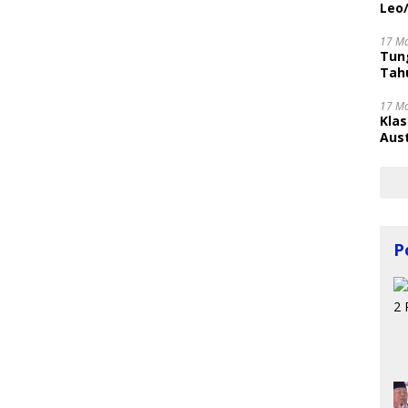
Leo
17 M
Tung
Tahu
17 M
Kla
Aust
P