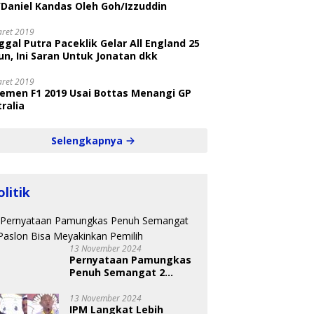
/Daniel Kandas Oleh Goh/Izzuddin
aret 2019
gal Putra Paceklik Gelar All England 25
n, Ini Saran Untuk Jonatan dkk
aret 2019
semen F1 2019 Usai Bottas Menangi GP
ralia
Selengkapnya
olitik
13 November 2024
Pernyataan Pamungkas
Penuh Semangat 2
Paslon Bisa Meyakinkan
Pemilih
13 November 2024
IPM Langkat Lebih