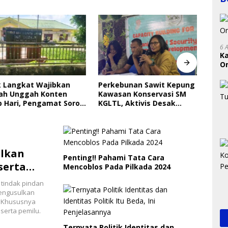
6 
K
On
RI
Langkat Wajibkan
Perkebunan Sawit Kepung
Indri
 Unggah Konten
Kawasan Konservasi SM
Saya
ari, Pengamat Soroti
KGLTL, Aktivis Desak
Gera
ungan Data Anak
Penindakan
Perl
ulkan
Penting!! Pahami Tata Cara
serta
Mencoblos Pada Pilkada 2024
 tindak pindan
mengusulkan
. Khususnya
serta pemilu.
Ternyata Politik Identitas dan