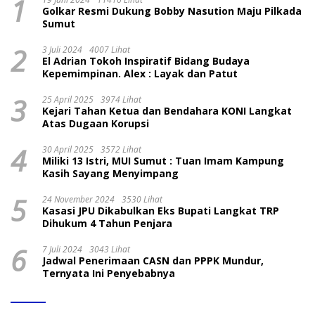
1
Golkar Resmi Dukung Bobby Nasution Maju Pilkada
Sumut
2
3 Juli 2024
4007 Lihat
El Adrian Tokoh Inspiratif Bidang Budaya
Kepemimpinan. Alex : Layak dan Patut
3
25 April 2025
3974 Lihat
Kejari Tahan Ketua dan Bendahara KONI Langkat
Atas Dugaan Korupsi
4
30 April 2025
3572 Lihat
Miliki 13 Istri, MUI Sumut : Tuan Imam Kampung
Kasih Sayang Menyimpang
5
24 November 2024
3530 Lihat
Kasasi JPU Dikabulkan Eks Bupati Langkat TRP
Dihukum 4 Tahun Penjara
6
7 Juli 2024
3043 Lihat
Jadwal Penerimaan CASN dan PPPK Mundur,
Ternyata Ini Penyebabnya