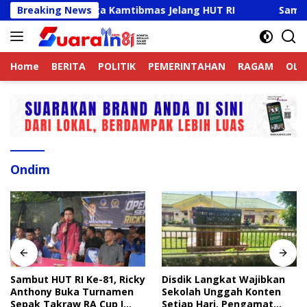
Langsung
e Aktif Jaga Kamtibmas Jelang HUT RI
Breaking News
Sambut HUT RI
ke
konten
Home
BERITA
POLITIK
PEMERINTAHAN
RAGAM
OLA
Ondim
Sambut HUT RI Ke-81, Ricky
Disdik Langkat Wajibkan
Anthony Buka Turnamen
Sekolah Unggah Konten
Sepak Takraw RA Cup I
Setiap Hari, Pengamat