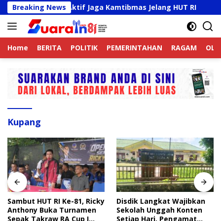
Langsung
ek Online Aktif Jaga Kamtibmas Jelang HUT RI
Breaking News
Sambu
ke
konten
Home
BERITA
POLITIK
PEMERINTAHAN
RAGAM
OLA
Kupang
Sambut HUT RI Ke-81, Ricky
Disdik Langkat Wajibkan
Anthony Buka Turnamen
Sekolah Unggah Konten
Sepak Takraw RA Cup I
Setiap Hari, Pengamat