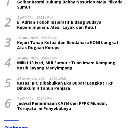
1
Golkar Resmi Dukung Bobby Nasution Maju Pilkada
Sumut
2
3 Juli 2024
3995 Lihat
El Adrian Tokoh Inspiratif Bidang Budaya
Kepemimpinan. Alex : Layak dan Patut
3
25 April 2025
3970 Lihat
Kejari Tahan Ketua dan Bendahara KONI Langkat
Atas Dugaan Korupsi
4
30 April 2025
3566 Lihat
Miliki 13 Istri, MUI Sumut : Tuan Imam Kampung
Kasih Sayang Menyimpang
5
24 November 2024
3519 Lihat
Kasasi JPU Dikabulkan Eks Bupati Langkat TRP
Dihukum 4 Tahun Penjara
6
7 Juli 2024
3042 Lihat
Jadwal Penerimaan CASN dan PPPK Mundur,
Ternyata Ini Penyebabnya