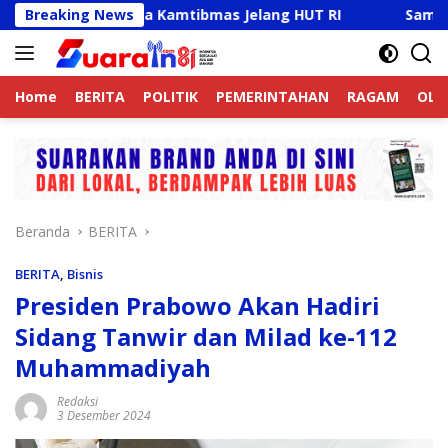
Langsung
Aktif Jaga Kamtibmas Jelang HUT RI
Breaking News
Sambut HUT RI K
ke
konten
Home
BERITA
POLITIK
PEMERINTAHAN
RAGAM
OLA
Beranda
BERITA
BERITA
,
Bisnis
Presiden Prabowo Akan Hadiri
Sidang Tanwir dan Milad ke-112
Muhammadiyah
Redaksi
3 Desember 2024