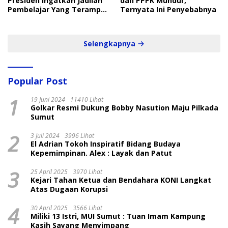
Presiden Ingatkan Jadilah
dan PPPK Mundur,
Pembelajar Yang Terampil
Ternyata Ini Penyebabnya
dan Cepat
Selengkapnya
Popular Post
1
19 Juni 2024
11410 Lihat
Golkar Resmi Dukung Bobby Nasution Maju Pilkada
Sumut
2
3 Juli 2024
3996 Lihat
El Adrian Tokoh Inspiratif Bidang Budaya
Kepemimpinan. Alex : Layak dan Patut
3
25 April 2025
3970 Lihat
Kejari Tahan Ketua dan Bendahara KONI Langkat
Atas Dugaan Korupsi
4
30 April 2025
3566 Lihat
Miliki 13 Istri, MUI Sumut : Tuan Imam Kampung
Kasih Sayang Menyimpang