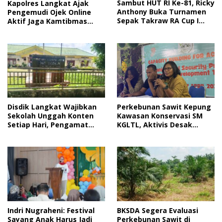
Sambut HUT RI Ke-81, Ricky
Kapolres Langkat Ajak
Anthony Buka Turnamen
Pengemudi Ojek Online
Sepak Takraw RA Cup I
Aktif Jaga Kamtibmas
2026
Jelang HUT RI
Disdik Langkat Wajibkan
Perkebunan Sawit Kepung
Sekolah Unggah Konten
Kawasan Konservasi SM
Setiap Hari, Pengamat
KGLTL, Aktivis Desak
Soroti Perlindungan Data
Penindakan
Anak
Indri Nugraheni: Festival
BKSDA Segera Evaluasi
Sayang Anak Harus Jadi
Perkebunan Sawit di