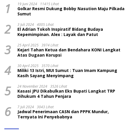
1
19 Juni 2024
11415 Lihat
Golkar Resmi Dukung Bobby Nasution Maju Pilkada
Sumut
2
3 Juli 2024
4005 Lihat
El Adrian Tokoh Inspiratif Bidang Budaya
Kepemimpinan. Alex : Layak dan Patut
3
25 April 2025
3974 Lihat
Kejari Tahan Ketua dan Bendahara KONI Langkat
Atas Dugaan Korupsi
4
30 April 2025
3570 Lihat
Miliki 13 Istri, MUI Sumut : Tuan Imam Kampung
Kasih Sayang Menyimpang
5
24 November 2024
3526 Lihat
Kasasi JPU Dikabulkan Eks Bupati Langkat TRP
Dihukum 4 Tahun Penjara
6
7 Juli 2024
3043 Lihat
Jadwal Penerimaan CASN dan PPPK Mundur,
Ternyata Ini Penyebabnya