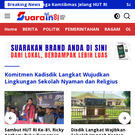
Langsung
ine Aktif Jaga Kamtibmas Jelang HUT RI
Breaking News
Sambut HUT 
ke
konten
Home
BERITA
POLITIK
PEMERINTAHAN
RAGAM
OLA
Komitmen Kadisdik Langkat Wujudkan
Lingkungan Sekolah Nyaman dan Religius
Sambut HUT RI Ke-81, Ricky
Disdik Langkat Wajibkan