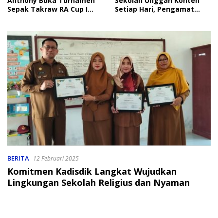
Anthony Buka Turnamen
Sekolah Unggah Konten
Sepak Takraw RA Cup I
Setiap Hari, Pengamat
2026
Soroti Perlindungan Data
Anak
BERITA
12 Februari 2025
Komitmen Kadisdik Langkat Wujudkan
Lingkungan Sekolah Religius dan Nyaman