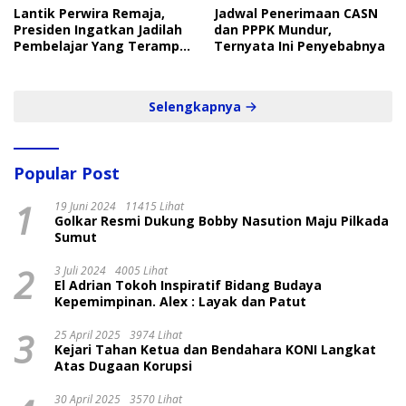
Lantik Perwira Remaja,
Jadwal Penerimaan CASN
Presiden Ingatkan Jadilah
dan PPPK Mundur,
Pembelajar Yang Terampil
Ternyata Ini Penyebabnya
dan Cepat
Selengkapnya
Popular Post
1
19 Juni 2024
11415 Lihat
Golkar Resmi Dukung Bobby Nasution Maju Pilkada
Sumut
2
3 Juli 2024
4005 Lihat
El Adrian Tokoh Inspiratif Bidang Budaya
Kepemimpinan. Alex : Layak dan Patut
3
25 April 2025
3974 Lihat
Kejari Tahan Ketua dan Bendahara KONI Langkat
Atas Dugaan Korupsi
30 April 2025
3570 Lihat