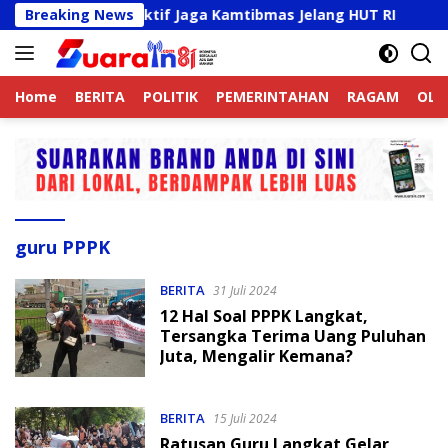
Langsung
jek Online Aktif Jaga Kamtibmas Jelang HUT RI
Breaking News
Samb
ke
konten
Home
BERITA
POLITIK
PEMERINTAHAN
RAGAM
OLA
guru PPPK
BERITA
31 Juli 2024
12 Hal Soal PPPK Langkat,
Tersangka Terima Uang Puluhan
Juta, Mengalir Kemana?
BERITA
15 Juli 2024
Ratusan Guru Langkat Gelar