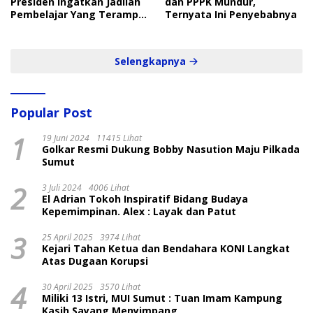
Presiden Ingatkan Jadilah
dan PPPK Mundur,
Pembelajar Yang Terampil
Ternyata Ini Penyebabnya
dan Cepat
Selengkapnya
Popular Post
1
19 Juni 2024
11415 Lihat
Golkar Resmi Dukung Bobby Nasution Maju Pilkada
Sumut
2
3 Juli 2024
4006 Lihat
El Adrian Tokoh Inspiratif Bidang Budaya
Kepemimpinan. Alex : Layak dan Patut
3
25 April 2025
3974 Lihat
Kejari Tahan Ketua dan Bendahara KONI Langkat
Atas Dugaan Korupsi
4
30 April 2025
3570 Lihat
Miliki 13 Istri, MUI Sumut : Tuan Imam Kampung
Kasih Sayang Menyimpang