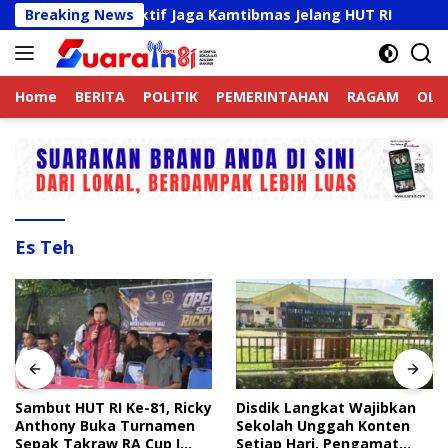
Langsung
k Online Aktif Jaga Kamtibmas Jelang HUT RI
Breaking News
Sambut
ke
konten
Home
BERITA
POLITIK
PEMERINTAHAN
RAGAM
OLA
Es Teh
Sambut HUT RI Ke-81, Ricky
Disdik Langkat Wajibkan
Anthony Buka Turnamen
Sekolah Unggah Konten
Sepak Takraw RA Cup I
Setiap Hari, Pengamat