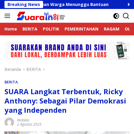
Langsung
 Valid, Ribuan Warga Menunggu Bantuan
Breaking News
Kapolres Lang
ke
konten
Home
BERITA
POLITIK
PEMERINTAHAN
RAGAM
OLA
Beranda
BERITA
BERITA
SUARA Langkat Terbentuk, Ricky
Anthony: Sebagai Pilar Demokrasi
yang Independen
Redaksi
2 Agustus 2025