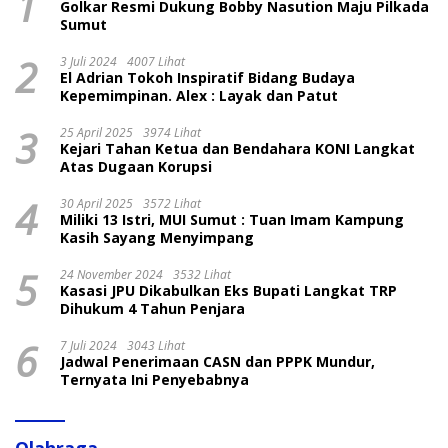
1
Golkar Resmi Dukung Bobby Nasution Maju Pilkada
Sumut
2
3 Juli 2024
4007 Lihat
El Adrian Tokoh Inspiratif Bidang Budaya
Kepemimpinan. Alex : Layak dan Patut
3
25 April 2025
3974 Lihat
Kejari Tahan Ketua dan Bendahara KONI Langkat
Atas Dugaan Korupsi
4
30 April 2025
3572 Lihat
Miliki 13 Istri, MUI Sumut : Tuan Imam Kampung
Kasih Sayang Menyimpang
5
24 November 2024
3532 Lihat
Kasasi JPU Dikabulkan Eks Bupati Langkat TRP
Dihukum 4 Tahun Penjara
6
7 Juli 2024
3043 Lihat
Jadwal Penerimaan CASN dan PPPK Mundur,
Ternyata Ini Penyebabnya