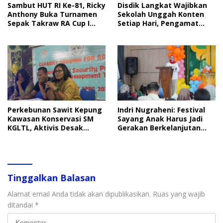
Sambut HUT RI Ke-81, Ricky
Disdik Langkat Wajibkan
Anthony Buka Turnamen
Sekolah Unggah Konten
Sepak Takraw RA Cup I
Setiap Hari, Pengamat
2026
Soroti Perlindungan Data
Anak
Perkebunan Sawit Kepung
Indri Nugraheni: Festival
Kawasan Konservasi SM
Sayang Anak Harus Jadi
KGLTL, Aktivis Desak
Gerakan Berkelanjutan
Penindakan
Perlindungan Anak
Tinggalkan Balasan
Alamat email Anda tidak akan dipublikasikan.
Ruas yang wajib
ditandai
*