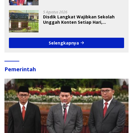
Cup I 2026
5 Agustus 2026
Disdik Langkat Wajibkan Sekolah
Unggah Konten Setiap Hari,
Pengamat Soroti Perlindungan Data
Anak
Selengkapnya
Pemerintah