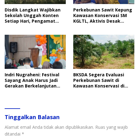
Disdik Langkat Wajibkan
Perkebunan Sawit Kepung
Sekolah Unggah Konten
Kawasan Konservasi SM
Setiap Hari, Pengamat
KGLTL, Aktivis Desak
Soroti Perlindungan Data
Penindakan
Anak
Indri Nugraheni: Festival
BKSDA Segera Evaluasi
Sayang Anak Harus Jadi
Perkebunan Sawit di
Gerakan Berkelanjutan
Kawasan Konservasi di
Perlindungan Anak
Langkat
Tinggalkan Balasan
Alamat email Anda tidak akan dipublikasikan.
Ruas yang wajib
ditandai
*