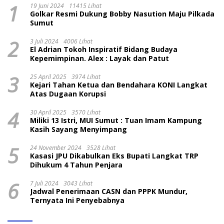
1
19 Juni 2024
11415 Lihat
Golkar Resmi Dukung Bobby Nasution Maju Pilkada
Sumut
2
3 Juli 2024
4006 Lihat
El Adrian Tokoh Inspiratif Bidang Budaya
Kepemimpinan. Alex : Layak dan Patut
3
25 April 2025
3974 Lihat
Kejari Tahan Ketua dan Bendahara KONI Langkat
Atas Dugaan Korupsi
4
30 April 2025
3570 Lihat
Miliki 13 Istri, MUI Sumut : Tuan Imam Kampung
Kasih Sayang Menyimpang
5
24 November 2024
3528 Lihat
Kasasi JPU Dikabulkan Eks Bupati Langkat TRP
Dihukum 4 Tahun Penjara
6
7 Juli 2024
3043 Lihat
Jadwal Penerimaan CASN dan PPPK Mundur,
Ternyata Ini Penyebabnya