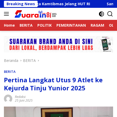
Langsung
Aktif Jaga Kamtibmas Jelang HUT RI
Breaking News
Sambut HUT RI K
ke
konten
Home
BERITA
POLITIK
PEMERINTAHAN
RAGAM
OLA
Beranda
BERITA
BERITA
Pertina Langkat Utus 9 Atlet ke
Kejurda Tinju Yunior 2025
Redaksi
25 Juni 2025