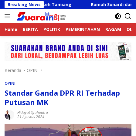
Langsung
wit Aceh Tamiang
Breaking News
Rumah Sunardi dan Misno Terbakar
ke
konten
Home
BERITA
POLITIK
PEMERINTAHAN
RAGAM
OLA
Beranda
OPINI
OPINI
Standar Ganda DPR RI Terhadap
Putusan MK
Hidayat Syahputra
21 Agustus 2024