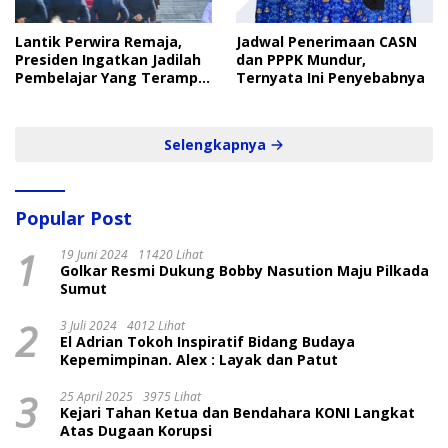
Lantik Perwira Remaja,
Jadwal Penerimaan CASN
Presiden Ingatkan Jadilah
dan PPPK Mundur,
Pembelajar Yang Terampil
Ternyata Ini Penyebabnya
dan Cepat
Selengkapnya
Popular Post
1
19 Juni 2024
11420 Lihat
Golkar Resmi Dukung Bobby Nasution Maju Pilkada
Sumut
2
3 Juli 2024
4012 Lihat
El Adrian Tokoh Inspiratif Bidang Budaya
Kepemimpinan. Alex : Layak dan Patut
3
25 April 2025
3975 Lihat
Kejari Tahan Ketua dan Bendahara KONI Langkat
Atas Dugaan Korupsi