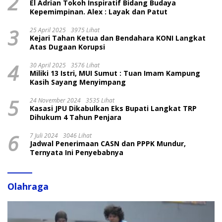
2
El Adrian Tokoh Inspiratif Bidang Budaya
Kepemimpinan. Alex : Layak dan Patut
3
25 April 2025
3975 Lihat
Kejari Tahan Ketua dan Bendahara KONI Langkat
Atas Dugaan Korupsi
4
30 April 2025
3576 Lihat
Miliki 13 Istri, MUI Sumut : Tuan Imam Kampung
Kasih Sayang Menyimpang
5
24 November 2024
3535 Lihat
Kasasi JPU Dikabulkan Eks Bupati Langkat TRP
Dihukum 4 Tahun Penjara
6
7 Juli 2024
3046 Lihat
Jadwal Penerimaan CASN dan PPPK Mundur,
Ternyata Ini Penyebabnya
Olahraga