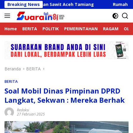
Langsung
 Perkebunan Sawit Aceh Tamiang
Breaking News
Rumah Sunardi dan 
ke
konten
Home
BERITA
POLITIK
PEMERINTAHAN
RAGAM
OLA
Beranda
BERITA
BERITA
Soal Mobil Dinas Pimpinan DPRD
Langkat, Sekwan : Mereka Berhak
Redaksi
27 Februari 2025