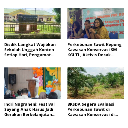
Jelang HUT RI
Disdik Langkat Wajibkan
Perkebunan Sawit Kepung
Sekolah Unggah Konten
Kawasan Konservasi SM
Setiap Hari, Pengamat
KGLTL, Aktivis Desak
Soroti Perlindungan Data
Penindakan
Anak
Indri Nugraheni: Festival
BKSDA Segera Evaluasi
Sayang Anak Harus Jadi
Perkebunan Sawit di
Gerakan Berkelanjutan
Kawasan Konservasi di
Perlindungan Anak
Langkat