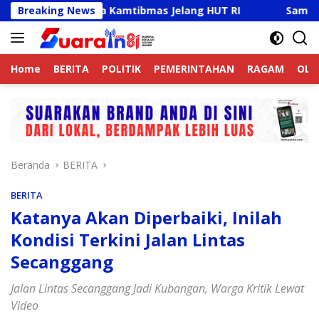
Langsung
tif Jaga Kamtibmas Jelang HUT RI
Breaking News
Sambut HUT RI Ke-
ke
konten
Home
BERITA
POLITIK
PEMERINTAHAN
RAGAM
OLA
Beranda
BERITA
BERITA
Katanya Akan Diperbaiki, Inilah
Kondisi Terkini Jalan Lintas
Secanggang
Jalan Lintas Secanggang Jadi Kubangan, Warga Kritik Lewat
Video