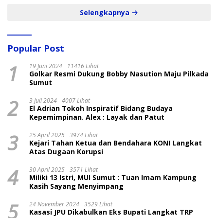
Selengkapnya
Popular Post
1
19 Juni 2024
11416 Lihat
Golkar Resmi Dukung Bobby Nasution Maju Pilkada
Sumut
2
3 Juli 2024
4007 Lihat
El Adrian Tokoh Inspiratif Bidang Budaya
Kepemimpinan. Alex : Layak dan Patut
3
25 April 2025
3974 Lihat
Kejari Tahan Ketua dan Bendahara KONI Langkat
Atas Dugaan Korupsi
4
30 April 2025
3571 Lihat
Miliki 13 Istri, MUI Sumut : Tuan Imam Kampung
Kasih Sayang Menyimpang
5
24 November 2024
3529 Lihat
Kasasi JPU Dikabulkan Eks Bupati Langkat TRP