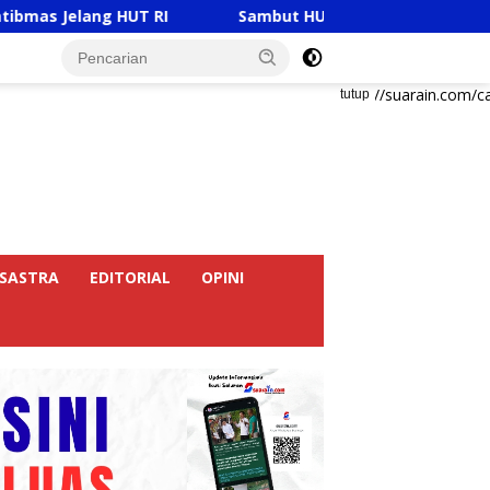
T RI
Sambut HUT RI Ke-81, Ricky Anthony Buka Turna
https://suarain.com/c
tutup
SASTRA
EDITORIAL
OPINI