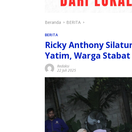
Beranda
BERITA
BERITA
Ricky Anthony Silatu
Yatim, Warga Staba
Redaksi
22 Juli 2025