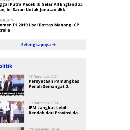
gal Putra Paceklik Gelar All England 25
n, Ini Saran Untuk Jonatan dkk
aret 2019
semen F1 2019 Usai Bottas Menangi GP
ralia
Selengkapnya
olitik
13 November 2024
Pernyataan Pamungkas
Penuh Semangat 2
Paslon Bisa Meyakinkan
Pemilih
13 November 2024
IPM Langkat Lebih
Rendah dari Provinsi dan
Nasional Diungkap Saat
Debat Pilkada
10 September 2024