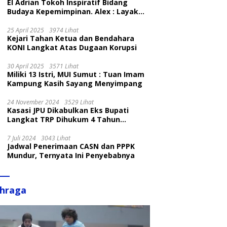
El Adrian Tokoh Inspiratif Bidang
Budaya Kepemimpinan. Alex : Layak
dan Patut
25 April 2025
3974 Lihat
Kejari Tahan Ketua dan Bendahara
KONI Langkat Atas Dugaan Korupsi
30 April 2025
3571 Lihat
Miliki 13 Istri, MUI Sumut : Tuan Imam
Kampung Kasih Sayang Menyimpang
24 November 2024
3529 Lihat
Kasasi JPU Dikabulkan Eks Bupati
Langkat TRP Dihukum 4 Tahun
Penjara
7 Juli 2024
3043 Lihat
Jadwal Penerimaan CASN dan PPPK
Mundur, Ternyata Ini Penyebabnya
ahraga