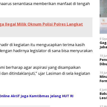
aarus senantiasa memberikan manfaat di tengah
ga Ilegal Milik Oknum Polisi Polres Langkat
9 Sep
Gaga
adir di kegiatan itu mengucapkan terima kasih
Jaba
engan hadirnya legislator di sana bisa menyurakan
19 Ju
Pen
Dibu
ami berharap agar aspirasi yang disampaikan
Disi
19 Ju
dan ditindaklanjuti,” ujar Lasiman di sela kegiatan
Mina
Form
6 Jun
Bab
nline Aktif Jaga Kamtibmas Jelang HUT RI
Leo
17 M