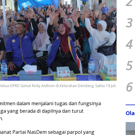
2
3
4
5
6
etua DPRD Sumut Ricky Anthoni di Kelurahan Dendang, Sabtu 19 Juli
mitmen dalam menjalani tugas dan fungsinya
rga yang berada di dapilnya dan turut
Ol
n.
 amanat Partai NasDem sebagai parpol yang