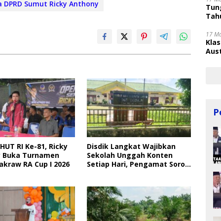
a DPRD Sumut Ricky Anthony
Tung
Tahu
17 M
Kla
Aust
P
HUT RI Ke-81, Ricky
Disdik Langkat Wajibkan
 Buka Turnamen
Sekolah Unggah Konten
akraw RA Cup I 2026
Setiap Hari, Pengamat Soroti
Perlindungan Data Anak