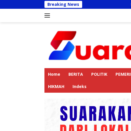
Langsung
Breaking News
Kapolres Langkat
ke
konten
Home
BERITA
POLITIK
PEMER
HIKMAH
Indeks