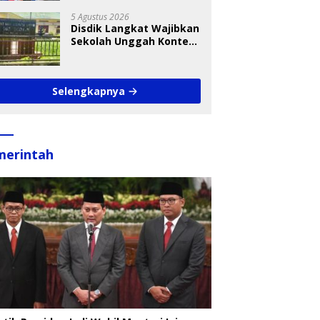
Takraw RA Cup I 2026
5 Agustus 2026
Disdik Langkat Wajibkan
Sekolah Unggah Konten
Setiap Hari, Pengamat
Soroti Perlindungan
Data Anak
Selengkapnya
merintah