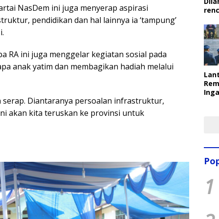
Dila
Partai NasDem ini juga menyerap aspirasi
ren
truktur, pendidikan dan hal lainnya ia ‘tampung’
i.
a RA ini juga menggelar kegiatan sosial pada
apa anak yatim dan membagikan hadiah melalui
Lant
Rem
Inga
 serap. Diantaranya persoalan infrastruktur,
Pem
Ter
ini akan kita teruskan ke provinsi untuk
Pop
1