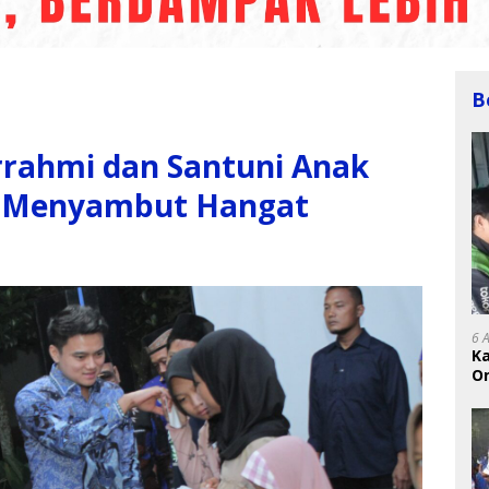
B
rrahmi dan Santuni Anak
t Menyambut Hangat
6 
K
On
RI