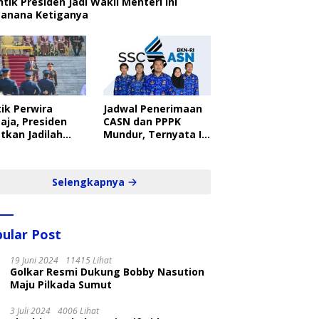
ntik Presiden Jadi Wakil Menteri Ini
canana Ketiganya
ik Perwira
Jadwal Penerimaan
aja, Presiden
CASN dan PPPK
tkan Jadilah
Mundur, Ternyata Ini
belajar Yang
Penyebabnya
ampil dan Cepat
Selengkapnya
ular Post
19 Juni 2024
11415 Lihat
Golkar Resmi Dukung Bobby Nasution
Maju Pilkada Sumut
3 Juli 2024
4006 Lihat