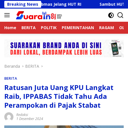
Langsung
tibmas Jelang HUT RI
Breaking News
Sambut HUT RI Ke-81, Ricky An
ke
konten
Home
BERITA
POLITIK
PEMERINTAHAN
RAGAM
OLA
Beranda
BERITA
BERITA
Ratusan Juta Uang KPU Langkat
Raib, IPPABAS Tidak Tahu Ada
Perampokan di Pajak Stabat
Redaksi
1 Desember 2024