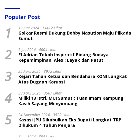
Popular Post
1
19 Juni 2024
11412 Lihat
Golkar Resmi Dukung Bobby Nasution Maju Pilkada
Sumut
2
3 Juli 2024
4004 Lihat
El Adrian Tokoh Inspiratif Bidang Budaya
Kepemimpinan. Alex : Layak dan Patut
3
25 April 2025
3972 Lihat
Kejari Tahan Ketua dan Bendahara KONI Langkat
Atas Dugaan Korupsi
4
30 April 2025
3567 Lihat
Miliki 13 Istri, MUI Sumut : Tuan Imam Kampung
Kasih Sayang Menyimpang
5
24 November 2024
3520 Lihat
Kasasi JPU Dikabulkan Eks Bupati Langkat TRP
Dihukum 4 Tahun Penjara
7 Juli 2024
3042 Lihat