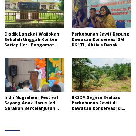
Disdik Langkat Wajibkan
Perkebunan Sawit Kepung
Sekolah Unggah Konten
Kawasan Konservasi SM
Setiap Hari, Pengamat
KGLTL, Aktivis Desak
Soroti Perlindungan Data
Penindakan
Anak
Indri Nugraheni: Festival
BKSDA Segera Evaluasi
Sayang Anak Harus Jadi
Perkebunan Sawit di
Gerakan Berkelanjutan
Kawasan Konservasi di
Perlindungan Anak
Langkat