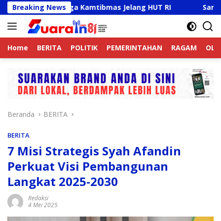
Langsung
Aktif Jaga Kamtibmas Jelang HUT RI
Breaking News
Sambut HUT RI K
ke
konten
Home
BERITA
POLITIK
PEMERINTAHAN
RAGAM
OLA
Beranda
BERITA
BERITA
7 Misi Strategis Syah Afandin
Perkuat Visi Pembangunan
Langkat 2025-2030
Redaksi
4 Mei 2025