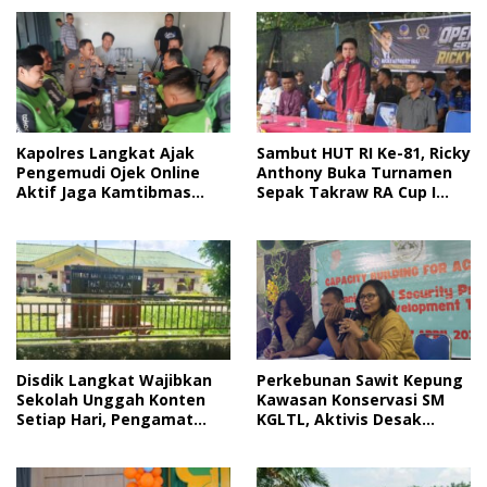
Sambut HUT RI Ke-81, Ricky
Kapolres Langkat Ajak
Anthony Buka Turnamen
Pengemudi Ojek Online
Sepak Takraw RA Cup I
Aktif Jaga Kamtibmas
2026
Jelang HUT RI
Disdik Langkat Wajibkan
Perkebunan Sawit Kepung
Sekolah Unggah Konten
Kawasan Konservasi SM
Setiap Hari, Pengamat
KGLTL, Aktivis Desak
Soroti Perlindungan Data
Penindakan
Anak